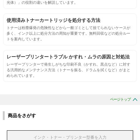
光体）」の役割の違いを解説しています。
定着度
摩擦試験機で濃度値を測定
使用済みトナーカートリッジを処分する方法
トナーは粉塵爆発の危険性などから一般ゴミとして捨てられないケースが
多く、インク以上に処分方法の周知が重要です。無料回収などの処分ルー
適合性
トを案内しています。
プリンターへの装着・固定位置の確認・接点の状態の確認
レーザープリンタートラブル かすれ・ムラの原因と対処法
レーザープリンターで発生しがちな印刷不良（かすれ、黒点など）に対す
生涯印刷
る汎用的なメンテナンス方法（トナーを振る、ドラムを拭くなど）がまと
められています。
サンプルを規定枚数以上印刷できる
印刷中に紙詰まり、異音、粉漏れ等の異常がないことを確認
ページトップ
環境耐性
商品をさがす
温度変化耐性・湿度影響・保管条件適合性の確認