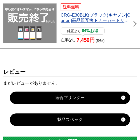
送料無料
CRG-E30BLK(ブラック)キヤノン[C
anon]高品質互換トナーカートリッ
ジ
64%お得
純正より
7,450円
在庫なし
(税込)
レビュー
まだレビューがありません。
製品スペック
対応
キヤノン
メーカー