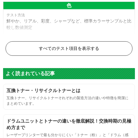
色
鮮やか、リアル、彩度、シャープなど、標準カラーサンプルと比
較し数値測定
白黒ドット
すべてのテスト項目を表示する
目視検査またはドットサイズ比較ボードを使用し数値測定
よく読まれている記事
グレースケール
互換トナー・リサイクルトナーとは
目視検査にて数値測定
互換トナー、リサイクルトナーそれぞれの製造方法の違いや特徴を簡潔に
まとめています。
ページ収量
ドラムユニットとトナーの違いを徹底解説！交換時期の見極
連続印刷時の安定した印刷枚数測定
め方まで
レーザープリンターで最も分かりにくい「トナー（粉）」と「ドラム（感