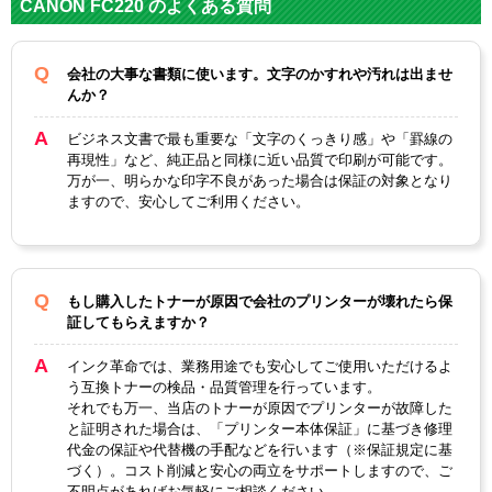
CANON FC220 のよくある質問
対応
CRG-E30 ブラック
純正型番
会社の大事な書類に使います。文字のかすれや汚れは出ませ
んか？
カラー
ブラック
ビジネス文書で最も重要な「文字のくっきり感」や「罫線の
ICチップ
なし
再現性」など、純正品と同様に近い品質で印刷が可能です。
万が一、明らかな印字不良があった場合は保証の対象となり
製品タイプ
互換トナー
ますので、安心してご利用ください。
もし購入したトナーが原因で会社のプリンターが壊れたら保
証してもらえますか？
インク革命では、業務用途でも安心してご使用いただけるよ
う互換トナーの検品・品質管理を行っています。
それでも万一、当店のトナーが原因でプリンターが故障した
と証明された場合は、「プリンター本体保証」に基づき修理
代金の保証や代替機の手配などを行います（※保証規定に基
づく）。コスト削減と安心の両立をサポートしますので、ご
不明点があればお気軽にご相談ください。