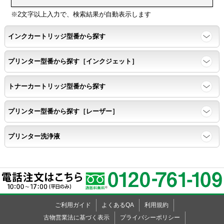
印刷耐久性
※2文字以上入力で、検索結果が自動表示します
ページ印刷可能枚数・連続印刷時の安定性・経時変化の影響の確
インクカートリッジ型番から探す
認
プリンター型番から探す［インクジェット］
寿命レポート
トナーカートリッジ型番から探す
ページ収量、1,000ページあたりのパウダー消費量、転写率、
SAD値を計測
プリンター型番から探す［レーザー］
落下試験
プリンター洗浄液
各側面から落下テストを実施し、製品に傷、ひび割れ、粉漏れ等
がない
外観
ご利用ガイド
よくあるQA
利用規約
粉漏れや損傷箇所はないか目視確認
古物営業法に基づく表示
プライバシーポリシー