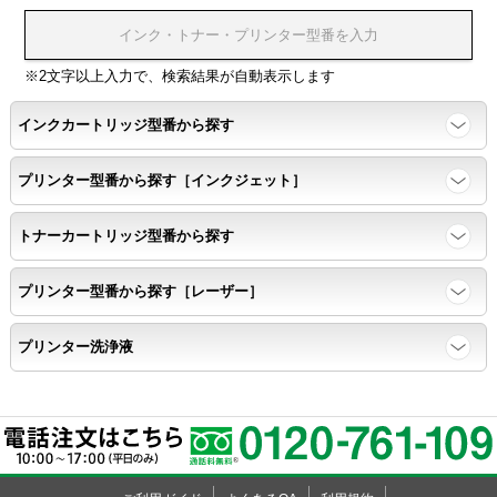
浸透性テスト用のサンプルを印刷する。
※2文字以上入力で、検索結果が自動表示します
任意の色を背景として使用し、
背景と違う色で8号サイズのArialフォントで
インクカートリッジ型番から探す
鮮明に印刷できること。
プリンター型番から探す［インクジェット］
速乾性
トナーカートリッジ型番から探す
互換性テストサンプルを5ページ連続印刷する。
プリンター型番から探す［レーザー］
前のページのインクが
プリンター洗浄液
次のページの裏面に染み込まない。
飛び散り
標準カラーサンプル /
互換性テストサンプルを印刷する。