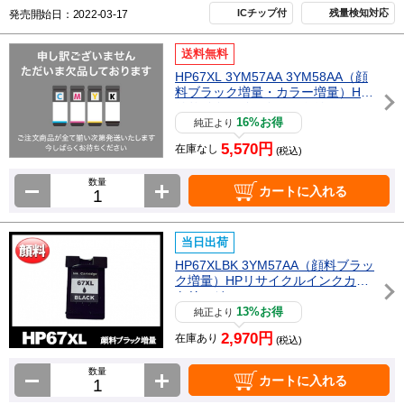
ICチップ付
残量検知対応
発売開始日：2022-03-17
送料無料
HP67XL 3YM57AA 3YM58AA（顔
料ブラック増量・カラー増量）HP
リサイクルインクカートリッジ
16%お得
純正より
5,570円
在庫なし
(税込)
数量
カートに入れる
当日出荷
HP67XLBK 3YM57AA（顔料ブラッ
ク増量）HPリサイクルインクカー
トリッジ
13%お得
純正より
2,970円
在庫あり
(税込)
数量
カートに入れる