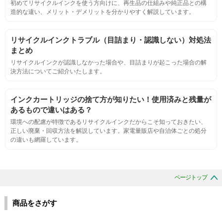
初めてリサイクルインクを使う方向けに、再生品の仕組みや純正品との構
標準カラ―サンプルと比べて大きな違いがないこと。
造的な違い、メリット・デメリットを分かりやすく解説しています。
におい
リサイクルインクトラブル（目詰まり・認識しない）対処法
まとめ
サンプルシートを印刷し、直接においを嗅ぐ。
リサイクルインクが認識しなかった場合や、目詰まりが起こった場合の解
決方法についてご紹介いたします。
刺激的なにおいがしないこと。
インクカートリッジの捨て方が知りたい！使用済みと残量が
あるもので違いはある？
互換性
環境への配慮が特徴であるリサイクルインクだからこそ知っておきたい、
正しい廃棄・回収方法を解説しています。家電量販店や自治体ごとの処分
の違いも網羅しています。
互換性テスト用のサンプルを印刷する。
色の重なりの境界が明確で、
ページトップ
色同士のにじみがないこと。
商品をさがす
浸透性