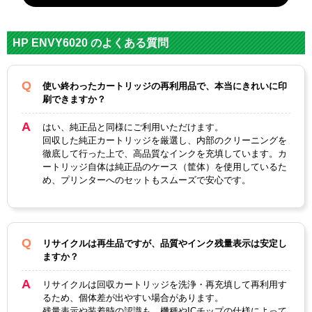
対応
hp
メーカー
HP ENVY6020 のよくある質問
対応
3YM57AA
N9K03AA
純正型番
使い終わったカートリッジの再利用品で、本当にきれいに印
刷できますか？
カラー
ブラック
3色カラー
はい、純正品と同様にご利用いただけます。
顔料・染料
顔料
染料
回収した純正カートリッジを厳選し、内部のクリーニングを
徹底して行った上で、高品質なインクを充填しています。カ
ICチップ
あり
ートリッジ自体は純正品のケース（筐体）を使用しているた
め、プリンターへのセットもスムーズで安心です。
製品タイプ
リサイクルインク
リサイクルは再生品ですが、品質やインク残量表示は安定し
ますか？
リサイクルは回収カートリッジを洗浄・再充填して再利用す
るため、個体差が出やすい場合があります。
残量表示や装着時の認識も、機種やICチップの仕様によって