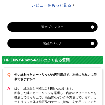
レビューをもっと見る
製品スペック
対応
hp
メーカー
HP ENVY-Photo-6222 のよくある質問
対応
HP804XLBK
HP804XLC
純正型番
使い終わったカートリッジの再利用品で、本当にきれいに印
刷できますか？
カラー
ブラック
3色カラー
はい、純正品と同様にご利用いただけます。
顔料・染料
顔料
染料
回収した純正カートリッジを厳選し、内部のクリーニングを
徹底して行った上で、高品質なインクを充填しています。カ
ICチップ
あり
ートリッジ自体は純正品のケース（筐体）を使用しているた