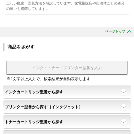
正しい廃棄・回収方法を解説しています。家電量販店や自治体ごとの処分
の違いも網羅しています。
互換性テスト用のサンプルを印刷する。
色の重なりの境界が明確で、
ページトップ
色同士のにじみがないこと。
商品をさがす
浸透性
浸透性テスト用のサンプルを印刷する。
※2文字以上入力で、検索結果が自動表示します
任意の色を背景として使用し、
背景と違う色で8号サイズのArialフォントで
インクカートリッジ型番から探す
鮮明に印刷できること。
プリンター型番から探す［インクジェット］
速乾性
トナーカートリッジ型番から探す
互換性テストサンプルを5ページ連続印刷する。