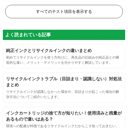
黒度の技術基準に適合する。
すべてのテスト項目を表示する
色
よく読まれている記事
標準カラーサンプルを印刷する。
純正インクとリサイクルインクの違いまとめ
鮮やか、リアル、彩度、シャープなど、
初めてリサイクルインクを使う方向けに、再生品の仕組みや純正品との構
標準カラ―サンプルと比べて大きな違いがないこと。
造的な違い、メリット・デメリットを分かりやすく解説しています。
におい
リサイクルインクトラブル（目詰まり・認識しない）対処法
まとめ
サンプルシートを印刷し、直接においを嗅ぐ。
リサイクルインクが認識しなかった場合や、目詰まりが起こった場合の解
決方法についてご紹介いたします。
刺激的なにおいがしないこと。
インクカートリッジの捨て方が知りたい！使用済みと残量が
あるもので違いはある？
互換性
環境への配慮が特徴であるリサイクルインクだからこそ知っておきたい、