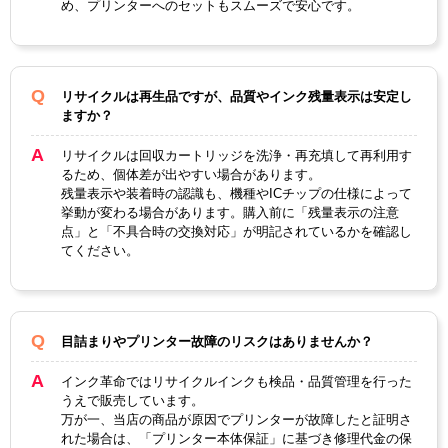
め、プリンターへのセットもスムーズで安心です。
製品タイプ
リサイクルインク
リサイクルは再生品ですが、品質やインク残量表示は安定し
ますか？
リサイクルは回収カートリッジを洗浄・再充填して再利用す
るため、個体差が出やすい場合があります。
残量表示や装着時の認識も、機種やICチップの仕様によって
挙動が変わる場合があります。購入前に「残量表示の注意
点」と「不具合時の交換対応」が明記されているかを確認し
てください。
目詰まりやプリンター故障のリスクはありませんか？
インク革命ではリサイクルインクも検品・品質管理を行った
うえで販売しています。
万が一、当店の商品が原因でプリンターが故障したと証明さ
れた場合は、「プリンター本体保証」に基づき修理代金の保