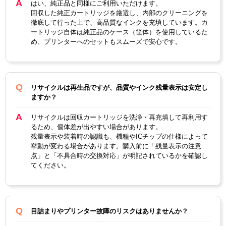
はい、純正品と同様にご利用いただけます。
回収した純正カートリッジを厳選し、内部のクリーニングを
顔料・染料
染料
徹底して行った上で、高品質なインクを充填しています。カ
ートリッジ自体は純正品のケース（筐体）を使用しているた
ICチップ
あり
め、プリンターへのセットもスムーズで安心です。
製品タイプ
リサイクルインク
リサイクルは再生品ですが、品質やインク残量表示は安定し
ますか？
リサイクルは回収カートリッジを洗浄・再充填して再利用す
るため、個体差が出やすい場合があります。
残量表示や装着時の認識も、機種やICチップの仕様によって
挙動が変わる場合があります。購入前に「残量表示の注意
点」と「不具合時の交換対応」が明記されているかを確認し
てください。
目詰まりやプリンター故障のリスクはありませんか？