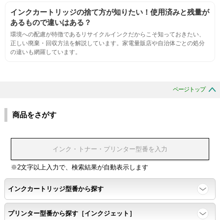
刺激的なにおいがしないこと。
インクカートリッジの捨て方が知りたい！使用済みと残量が
あるもので違いはある？
互換性
環境への配慮が特徴であるリサイクルインクだからこそ知っておきたい、
正しい廃棄・回収方法を解説しています。家電量販店や自治体ごとの処分
の違いも網羅しています。
互換性テスト用のサンプルを印刷する。
色の重なりの境界が明確で、
ページトップ
色同士のにじみがないこと。
商品をさがす
浸透性
浸透性テスト用のサンプルを印刷する。
※2文字以上入力で、検索結果が自動表示します
任意の色を背景として使用し、
背景と違う色で8号サイズのArialフォントで
インクカートリッジ型番から探す
鮮明に印刷できること。
プリンター型番から探す［インクジェット］