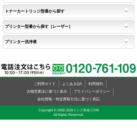
速乾性
トナーカートリッジ型番から探す
互換性テストサンプルを5ページ連続印刷する。
プリンター型番から探す［レーザー］
前のページのインクが
プリンター洗浄液
次のページの裏面に染み込まない。
飛び散り
標準カラーサンプル /
互換性テストサンプルを印刷する。
ご利用ガイド
よくあるQA
利用規約
古物営業法に基づく表示
プライバシーポリシー
会社情報・特定商取引法に基づく表記
印刷の仕上がりが精細で均一であり、
インクの飛び散りもない。
Copyright © 2009-2026インク革命.COM
All Rights Reserved.
精度