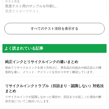
黒度テスト用のサンプルを印刷し、
黒度テスターでテスト。
黒度の技術基準に適合する。
すべてのテスト項目を表示する
色
よく読まれている記事
標準カラーサンプルを印刷する。
純正インクとリサイクルインクの違いまとめ
鮮やか、リアル、彩度、シャープなど、
初めてリサイクルインクを使う方向けに、再生品の仕組みや純正品との構
標準カラ―サンプルと比べて大きな違いがないこと。
造的な違い、メリット・デメリットを分かりやすく解説しています。
におい
リサイクルインクトラブル（目詰まり・認識しない）対処法
まとめ
サンプルシートを印刷し、直接においを嗅ぐ。
リサイクルインクが認識しなかった場合や、目詰まりが起こった場合の解
決方法についてご紹介いたします。