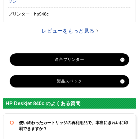
ッジ
プリンター：hp948c
レビューをもっと見る
製品スペック
対応
hp
メーカー
HP Deskjet-840c のよくある質問
HP15 プリント
HP17 プリント
対応
カートリッジ
カートリッジ 3
使い終わったカートリッジの再利用品で、本当にきれいに印
純正型番
黒
色カラー
刷できますか？
カラー
ブラック
3色カラー