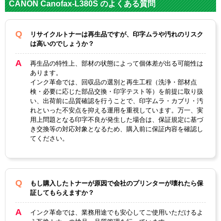
メーカー
CANON Canofax-L380S のよくある質問
対応
CRG-W
純正型番
リサイクルトナーは再生品ですが、印字ムラや汚れのリスク
は高いのでしょうか？
カラー
ブラック
再生品の特性上、部材の状態によって個体差が出る可能性は
ICチップ
なし
あります。
インク革命では、回収品の選別と再生工程（洗浄・部材点
製品タイプ
リサイクルトナー
検・必要に応じた部品交換・印字テスト等）を前提に取り扱
い、出荷前に品質確認を行うことで、印字ムラ・カブリ・汚
れといった不安点を抑える運用を重視しています。万一、実
用上問題となる印字不良が発生した場合は、保証規定に基づ
き交換等の対応対象となるため、購入前に保証内容を確認し
てください。
もし購入したトナーが原因で会社のプリンターが壊れたら保
証してもらえますか？
インク革命では、業務用途でも安心してご使用いただけるよ