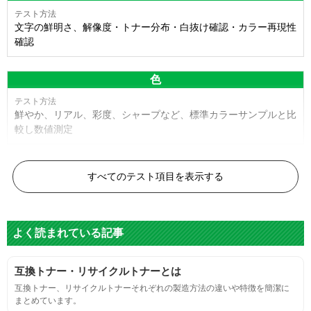
文字の鮮明さ、解像度・トナー分布・白抜け確認・カラー再現性
確認
色
鮮やか、リアル、彩度、シャープなど、標準カラーサンプルと比
較し数値測定
白黒ドット
すべてのテスト項目を表示する
目視検査またはドットサイズ比較ボードを使用し数値測定
よく読まれている記事
グレースケール
互換トナー・リサイクルトナーとは
目視検査にて数値測定
互換トナー、リサイクルトナーそれぞれの製造方法の違いや特徴を簡潔に
まとめています。