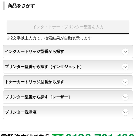
商品をさがす
温度変化耐性・湿度影響・保管条件適合性の確認
印刷耐久性
※2文字以上入力で、検索結果が自動表示します
ページ印刷可能枚数・連続印刷時の安定性・経時変化の影響の確
インクカートリッジ型番から探す
認
プリンター型番から探す［インクジェット］
寿命レポート
トナーカートリッジ型番から探す
ページ収量、1,000ページあたりのパウダー消費量、転写率、
SAD値を計測
プリンター型番から探す［レーザー］
落下試験
プリンター洗浄液
各側面から落下テストを実施し、製品に傷、ひび割れ、粉漏れ等
がない