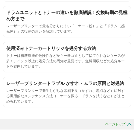
ページ収量
ドラムユニットとトナーの違いを徹底解説！交換時期の見極
連続印刷時の安定した印刷枚数測定
め方まで
レーザープリンターで最も分かりにくい「トナー（粉）」と「ドラム（感
光体）」の役割の違いを解説しています。
定着度
摩擦試験機で濃度値を測定
使用済みトナーカートリッジを処分する方法
トナーは粉塵爆発の危険性などから一般ゴミとして捨てられないケースが
多く、インク以上に処分方法の周知が重要です。無料回収などの処分ルー
適合性
トを案内しています。
プリンターへの装着・固定位置の確認・接点の状態の確認
レーザープリンタートラブル かすれ・ムラの原因と対処法
レーザープリンターで発生しがちな印刷不良（かすれ、黒点など）に対す
生涯印刷
る汎用的なメンテナンス方法（トナーを振る、ドラムを拭くなど）がまと
められています。
サンプルを規定枚数以上印刷できる
印刷中に紙詰まり、異音、粉漏れ等の異常がないことを確認
ページトップ
環境耐性