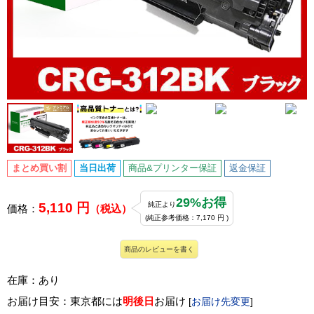
まとめ買い割
当日出荷
商品&プリンター保証
返金保証
29%お得
5,110 円
純正より
価格：
（税込）
(純正参考価格：7,170 円 )
商品のレビューを書く
在庫：あり
お届け目安：東京都には
明後日
お届け
[
お届け先変更
]