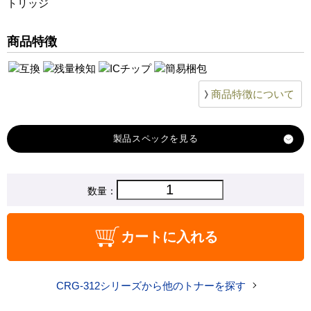
トリッジ
商品特徴
商品特徴について
製品スペック
対応
数量：
キヤノン
メーカー
対応
CRG-312
カートに入れる
純正型番
商品コード
CRG-312-high
CRG-312シリーズから他のトナーを探す
税込価格
5,110 円