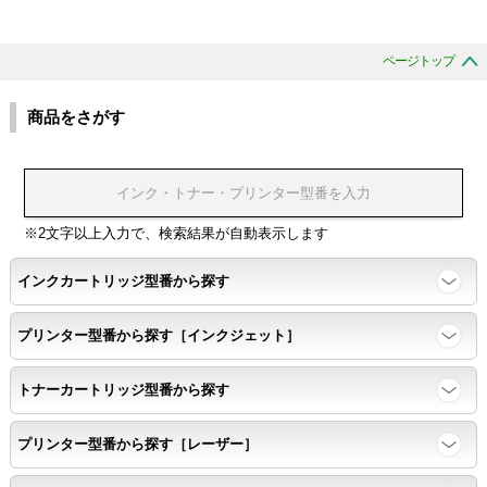
色の重なりの境界が明確で、
ページトップ
色同士のにじみがないこと。
商品をさがす
浸透性
浸透性テスト用のサンプルを印刷する。
※2文字以上入力で、検索結果が自動表示します
任意の色を背景として使用し、
背景と違う色で8号サイズのArialフォントで
インクカートリッジ型番から探す
鮮明に印刷できること。
プリンター型番から探す［インクジェット］
速乾性
トナーカートリッジ型番から探す
互換性テストサンプルを5ページ連続印刷する。
プリンター型番から探す［レーザー］
前のページのインクが