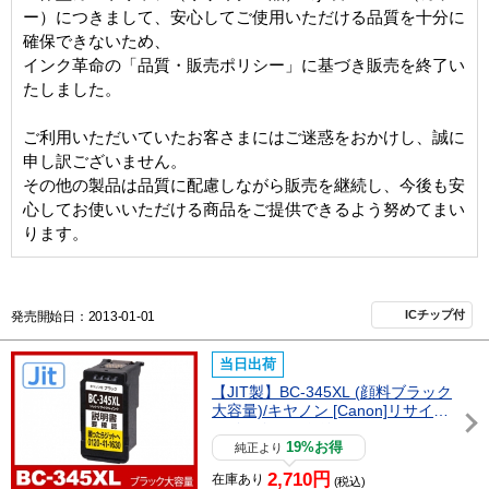
ー）
につきまして、安心してご使用いただける品質を十分に
確保できないため、
インク革命の「品質・販売ポリシー」に基づき販売を終了い
たしました。
ご利用いただいていたお客さまにはご迷惑をおかけし、誠に
申し訳ございません。
その他の製品は品質に配慮しながら販売を継続し、今後も安
心してお使いいただける商品をご提供できるよう努めてまい
ります。
ICチップ付
発売開始日：2013-01-01
当日出荷
【JIT製】BC-345XL (顔料ブラック
大容量)/キヤノン [Canon]リサイク
ルインクカートリッジ
19%お得
純正より
2,710円
在庫あり
(税込)