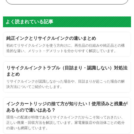
色
よく読まれている記事
標準カラーサンプルを印刷する。
純正インクとリサイクルインクの違いまとめ
鮮やか、リアル、彩度、シャープなど、
初めてリサイクルインクを使う方向けに、再生品の仕組みや純正品との構
標準カラ―サンプルと比べて大きな違いがないこと。
造的な違い、メリット・デメリットを分かりやすく解説しています。
におい
リサイクルインクトラブル（目詰まり・認識しない）対処法
まとめ
サンプルシートを印刷し、直接においを嗅ぐ。
リサイクルインクが認識しなかった場合や、目詰まりが起こった場合の解
決方法についてご紹介いたします。
刺激的なにおいがしないこと。
インクカートリッジの捨て方が知りたい！使用済みと残量が
あるもので違いはある？
互換性
環境への配慮が特徴であるリサイクルインクだからこそ知っておきたい、
正しい廃棄・回収方法を解説しています。家電量販店や自治体ごとの処分
の違いも網羅しています。
互換性テスト用のサンプルを印刷する。