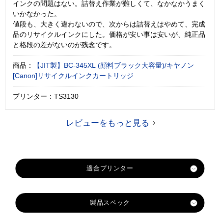
インクの問題はない。詰替え作業が難しくて、なかなかうまく
いかなかった。
値段も、大きく違わないので、次からは詰替えはやめて、完成
品のリサイクルインクにした。価格が安い事は安いが、純正品
と格段の差がないのが残念です。
商品：
【JIT製】BC-345XL (顔料ブラック大容量)/キヤノン
[Canon]リサイクルインクカートリッジ
プリンター：TS3130
レビューをもっと見る
適合プリンター
PIXUS-TS3130S
製品スペック
PIXUS-TS3130
PIXUS-TS3330