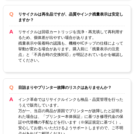
リサイクルは再生品ですが、品質やインク残量表示は安定し
ますか？
リサイクルは回収カートリッジを洗浄・再充填して再利用す
るため、個体差が出やすい場合があります。
残量表示や装着時の認識も、機種やICチップの仕様によって
挙動が変わる場合があります。購入前に「残量表示の注意
点」と「不具合時の交換対応」が明記されているかを確認し
てください。
目詰まりやプリンター故障のリスクはありませんか？
インク革命ではリサイクルインクも検品・品質管理を行った
うえで販売しています。
万が一、当店の商品が原因でプリンターが故障したと証明さ
れた場合は、「プリンター本体保証」に基づき修理代金の保
証や代替機の手配などを行います（※保証規定に基づく）。
安心してお使いいただけるようサポートしますので、ご不明
点があればご相談ください。