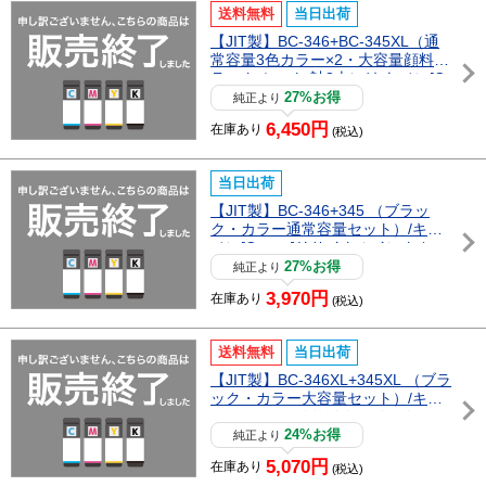
送料無料
当日出荷
【JIT製】BC-346+BC-345XL（通
常容量3色カラー×2・大容量顔料ブ
ラック セット 計3本）/キヤノン[C
anon]リサイクルインクカートリッ
27%お得
純正より
ジ
6,450円
在庫あり
(税込)
当日出荷
【JIT製】BC-346+345 （ブラッ
ク・カラー通常容量セット）/キヤ
ノン[Canon]リサイクルインクカー
トリッジ
27%お得
純正より
3,970円
在庫あり
(税込)
送料無料
当日出荷
【JIT製】BC-346XL+345XL （ブラ
ック・カラー大容量セット）/キヤ
ノン[Canon]リサイクルインクカー
トリッジ
24%お得
純正より
5,070円
在庫あり
(税込)