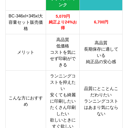
ンク
BC-346xl+345xl大
5,070円
容量セット販売価
純正より24%お
6,700円
得
格
高品質
高品質
低価格
長期保存に適して
メリット
コストを気に
いる
せず印刷がで
純正品の安心感
きる
ランニングコ
ストを抑えた
い
品質にとことんこ
安くても綺麗
だわりたい
こんな方におすす
に印刷したい
ランニングコスト
め
たくさん印刷
はあまり気になら
したい
ない
欲しいときに
すぐ欲しい