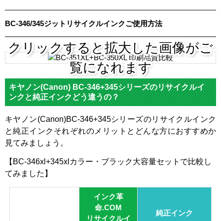
対応
PIXUS-TS203
メーカ
キヤノン
BC-346/345ジットリサイクルインクご使用方法
ー
対応
クリックすると拡大した画像がご
BC-
BC-
純正型
BC-345
BC-346
345XL
346XL
覧になれます
番
カテゴ
キヤノン(Canon) BC-346+345シリーズのリサイクルイ
BC-346+345シリーズ
リ
ンクと純正インクどう違うの？
ブラッ
ブラッ
3色カラ
3色カラ
カラー
キヤノン(Canon)BC-346+345シリーズのリサイクルインク
ク
ク
ー
ー
と純正インクそれぞれのメリットとどんな方におすすめか
顔料・
見てみましょう。
顔料
染料
染料
【BC-346xl+345xlカラー・ブラック大容量セットで比較し
ICチッ
てみました】
あり
プ
インク革
製品タ
リサイクルインク
命.COM
イプ
純正インク
リサイクルイ