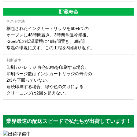
貯蔵寿命
梱包されたインクカートリッジを60±5℃の
オーブンに48時間置き、3時間常温冷却後、
-25±5℃の低温環境に48時間置き、3時間
常温の環境に戻す。この工程を3回繰り返す。
印刷カバレッジ 各色50%を印刷する場合、
印刷ページ数はインクカートリッジの寿命の
2/3を下回っていない。
連続印刷する場合、線や色の欠けによる
クリーニングは2回を超えない。
業界最速の配送スピードで私たちが出荷しています！