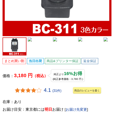
まとめ買い割
当日出荷
商品&プリンター保証
返金保証
16%お得
3,180 円
純正より
価格：
（税込）
(純正参考価格：3,780 円 )
4.1
(31件)
商品のレビューを書く
在庫：あり
お届け目安：東京都には
明日
お届け
[
お届け先変更
]