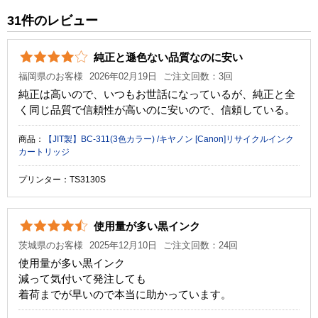
純正参考価格
3,780 円
31件のレビュー
カラー
3色カラー
純正と遜色ない品質なのに安い
顔料・染料
染料
福岡県のお客様
2026年02月19日
ご注文回数：3回
ICチップ
あり
純正は高いので、いつもお世話になっているが、純正と全
く同じ品質で信頼性が高いのに安いので、信頼している。
製品タイプ
リサイクルインク
商品：
【JIT製】BC-311(3色カラー) /キヤノン [Canon]リサイクルインク
カートリッジ
プリンター：TS3130S
使用量が多い黒インク
茨城県のお客様
2025年12月10日
ご注文回数：24回
使用量が多い黒インク
減って気付いて発注しても
着荷までが早いので本当に助かっています。