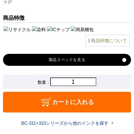
ッジ
商品特徴
商品特徴について
製品スペック
対応
数量：
キヤノン
メーカー
対応
BC-311
カートに入れる
純正型番
商品コード
bc-311_d
BC-311+310シリーズから他のインクを探す
税込価格
3,180 円