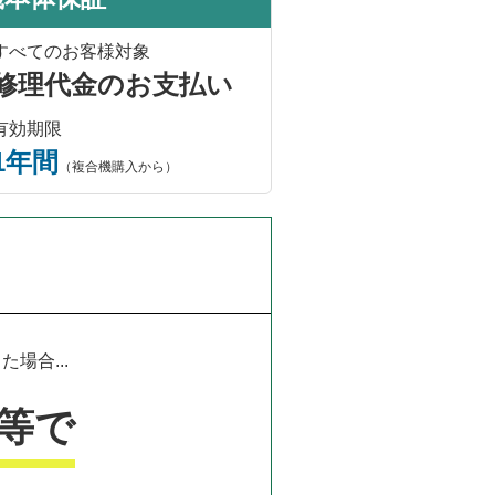
すべてのお客様対象
修理代金のお支払い
有効期限
1年間
（複合機購入から）
場合...
等で