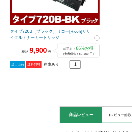
タイプ720B（ブラック）リコー[Ricoh]リサ
イクルトナーカートリッジ
86%お得
9,900
純正より
税込
円
（参考価格：69,160 円）
在庫あり
当日出荷
送料無料
商品レビュー
(レビュー総数