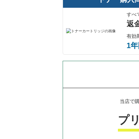
すべ
返
有効
1
当店で購
プ