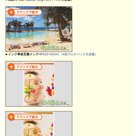
■ インク革命互換インク
HP932+933XL（4色マルチパック大容量）