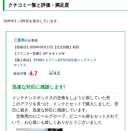
クチコミ一覧と評価・満足度
16件中1～3件目を表示しています。
三重県
のお客様
【投稿日】
2026年05月17日
【注文回数】
初回
【プリンター型番】
EP-８８１ＡW
【購入商品】
EPMB1 エプソン[EPSON]互換メンテナンス
ボックス
4.7
総合評価
迅速な対応に感謝します!
メンテナンスボックスの交換をしようと探していた所
このアプリを見つけ、インクとセットで購入しました。翌
日に届き、迅速な対応に感謝しています。
交換用のビニールグローブ、ビニール袋もセットされて
いて、お心遣いも嬉しくありがとうございました