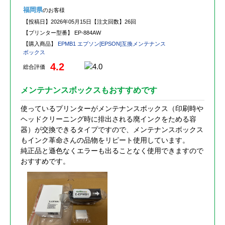
福岡県
のお客様
【投稿日】
2026年05月15日
【注文回数】
26回
【プリンター型番】
EP-884AW
【購入商品】
EPMB1 エプソン[EPSON]互換メンテナンス
ボックス
4.2
総合評価
メンテナンスボックスもおすすめです
使っているプリンターがメンテナンスボックス（印刷時や
ヘッドクリーニング時に排出される廃インクをためる容
器）が交換できるタイプですので、メンテナンスボックス
もインク革命さんの品物をリピート使用しています。
純正品と遜色なくエラーも出ることなく使用できますので
おすすめです。