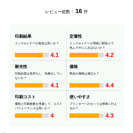
16
レビュー総数：
件
印刷結果
定着性
インクorトナーの発色は良いか？
インクorトナーが用紙に馴染んで、
色ムラやにじみはないか？
4.1
4.2
耐光性
価格
印刷品質は長持ちし、色褪せしてい
商品の価格は適正か？
ないか？
4.1
4.4
印刷コスト
使いやすさ
価格と印刷枚数を考慮して、コスト
プリンターへのセットは簡単に行え
パフォーマンスは高いか？
るか？
4
4.3