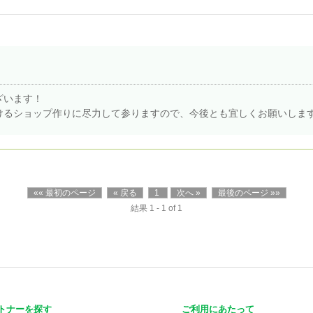
ざいます！
けるショップ作りに尽力して参りますので、今後とも宜しくお願いしま
«« 最初のページ
« 戻る
1
次へ »
最後のページ »»
結果 1 - 1 of 1
トナーを探す
ご利用にあたって