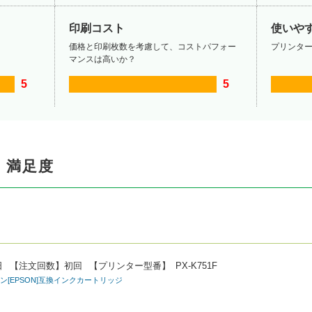
印刷コスト
使いや
価格と印刷枚数を考慮して、コストパフォー
プリンタ
マンスは高いか？
5
5
・満足度
。
日
【注文回数】
初回
【プリンター型番】
PX-K751F
プソン[EPSON]互換インクカートリッジ