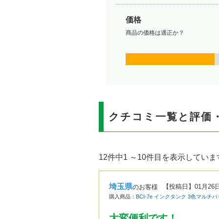
価格
商品の価格は適正か？
クチコミ一覧と評価
12件中1 ～10件目を表示していま
埼玉県
【投稿日】
01月26
のお客様
購入商品：
BCI-7e インクタンク 3色マルチ
大変便利です！