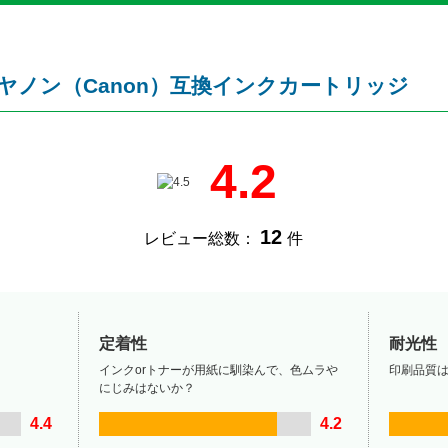
対応キヤノン（Canon）互換インクカートリッジ
4.2
12
レビュー総数：
件
定着性
耐光性
インクorトナーが用紙に馴染んで、色ムラや
印刷品質
にじみはないか？
4.4
4.2