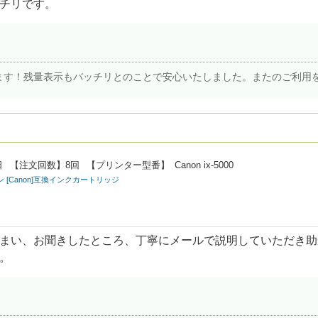
チリです。
ます！残量表示もバッチリとのことで安心いたしました。またのご利用
日
【注文回数】
8回
【プリンター型番】
Canon ix-5000
ン [Canon]互換インクカートリッジ
まい、お聞きしたところ、丁寧にメールで説明していただき助
。