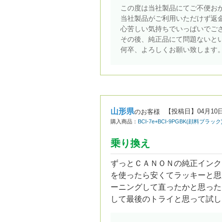
この度は当社製品にてご不便お
当社製品がご利用いただけず返
心苦しい気持ちでいっぱいでご
その後、純正品にて問題ないと
何卒、よろしくお願い致します
山形県
【投稿日】
04月10
のお客様
購入商品：
BCI-7e+BCI-9PGBK(顔料ブ
乗り換え
ずっとＣＡＮＯＮの純正インク
を使ったら安くてラッキーと思
ーニングして直ったかと思った
して最後のトライと思って試し