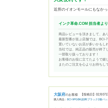
近所のイオンモールにもなかっ
インク革命.COM 担当者より
商品レビューを頂きまして、あ
最新型番が並ぶ店舗では、BCI-
置いていないお店が多いかもし
当社では、純正品の販売が終了
一部取り扱っております！
お客様のお役に立てたようで嬉
またのご注文を心よりお待ちし
大阪府
【投稿日】
02月07
のお客様
購入商品：
BCI-9PGBK(顔料ブラック2個パ