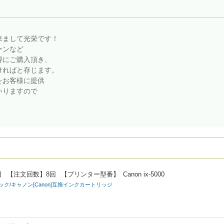
。
来まして光栄です！
ーンなど
得にご購入頂き、
ければと存じます。
をお客様に提供
いりますので
日
【注文回数】
8回
【プリンター型番】
Canon ix-5000
パック/キャノン[Canon]互換インクカートリッジ