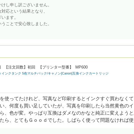
かけし申し訳ございません。
金対応という結果となり、
ざいます。
いうことで安心致しました。
。
日
【注文回数】
初回
【プリンター型番】
MP600
ラック) インクタンク 5色マルチパック/キャノン[Canon]互換インクカートリッジ
を使ってたけれど、写真など印刷するとインクすぐ買わなくて
い、何度も買い足していたが、写真を印刷したら当然黄色のイ
ら、色が変。やっぱり互換はダメなのかなと純正に変えようと
たら、とてもＧｏｏｄでした。しばらく使って問題なければ使