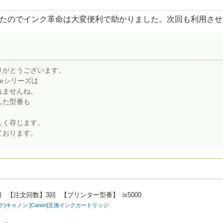
たのでインク革命は大変便利で助かりました。次回も利用させ
りがとうございます。
7eシリーズは
れませんね。
した型番も
しく存じます。
ております。
日
【注文回数】
3回
【プリンター型番】
ix5000
ック)キャノン [Canon]互換インクカートリッジ