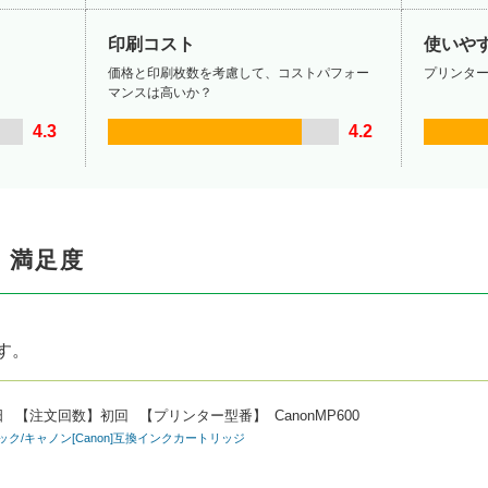
印刷コスト
使いや
価格と印刷枚数を考慮して、コストパフォー
プリンタ
マンスは高いか？
4.3
4.2
・満足度
す。
日
【注文回数】
初回
【プリンター型番】
CanonMP600
パック/キャノン[Canon]互換インクカートリッジ