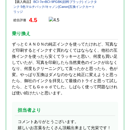
【購入商品】
BCI-7e+BCI-9PGBK(顔料ブラック) インクタ
ンク 5色マルチパック/キャノン[Canon]互換インクカート
リッジ
4.5
総合評価
乗り換え
ずっとＣＡＮＯＮの純正インクを使ってたけれど、写真な
ど印刷するとインクすぐ買わなくてはならなく、他社の互
換インクを使ったら安くてラッキーと思い、何度も買い足
していたが、写真を印刷したら当然黄色のインクが出なく
なり、何度もクリーニングして直ったかと思ったら、色が
変。やっぱり互換はダメなのかなと純正に変えようと思っ
たら、御社のインクを拝見して最後のトライと思って試し
たら、とてもＧｏｏｄでした。しばらく使って問題なけれ
ば使い続けたいと思います。
担当者より
コメントありがとうございます。
嬉しいお言葉をたくさん頂戴出来まして光栄です！