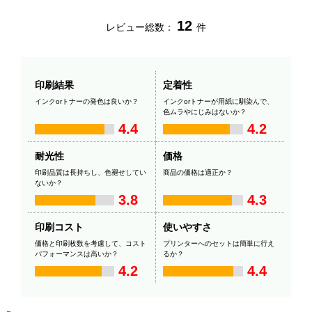
12
レビュー総数：
件
印刷結果
定着性
インクorトナーの発色は良いか？
インクorトナーが用紙に馴染んで、
色ムラやにじみはないか？
4.4
4.2
耐光性
価格
印刷品質は長持ちし、色褪せしてい
商品の価格は適正か？
ないか？
3.8
4.3
印刷コスト
使いやすさ
価格と印刷枚数を考慮して、コスト
プリンターへのセットは簡単に行え
パフォーマンスは高いか？
るか？
4.2
4.4