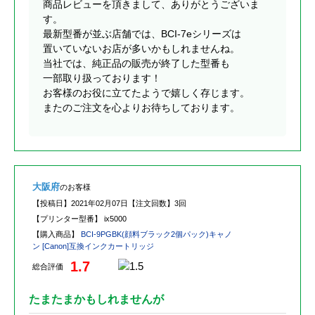
商品レビューを頂きまして、ありがとうございま
す。
最新型番が並ぶ店舗では、BCI-7eシリーズは
置いていないお店が多いかもしれませんね。
当社では、純正品の販売が終了した型番も
一部取り扱っております！
お客様のお役に立てたようで嬉しく存じます。
またのご注文を心よりお待ちしております。
大阪府
のお客様
【投稿日】
2021年02月07日
【注文回数】
3回
【プリンター型番】
ix5000
【購入商品】
BCI-9PGBK(顔料ブラック2個パック)キャノ
ン [Canon]互換インクカートリッジ
1.7
総合評価
たまたまかもしれませんが