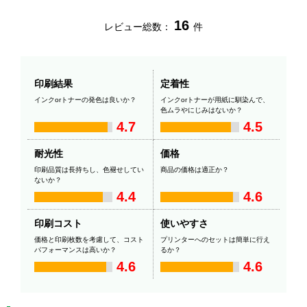
16
レビュー総数：
件
印刷結果
定着性
インクorトナーの発色は良いか？
インクorトナーが用紙に馴染んで、
色ムラやにじみはないか？
4.7
4.5
耐光性
価格
印刷品質は長持ちし、色褪せしてい
商品の価格は適正か？
ないか？
4.4
4.6
印刷コスト
使いやすさ
価格と印刷枚数を考慮して、コスト
プリンターへのセットは簡単に行え
パフォーマンスは高いか？
るか？
4.6
4.6