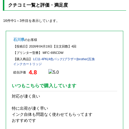
クチコミ一覧と評価・満足度
16件中1～3件目を表示しています。
石川県
のお客様
【投稿日】
2026年04月19日
【注文回数】
4回
【プリンター型番】
MFC-695CDW
【購入商品】
LC11-4PK(4色パック)ブラザー[brother]互換
インクカートリッジ
4.8
総合評価
いつもこちらで購入しています
対応が凄く良い
特に出荷が凄く早い
インク自体も問題なく使わせてもらってます
おすすめです