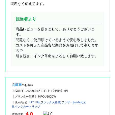
問題なく使えてます。
担当者より
商品レビューを頂きまして、ありがとうございま
す。
問題なくご使用頂けているようで安心致しました。
コストを抑えた高品質な商品をお届けして参ります
ので
引き続き、インク革命をよろしくお願い致します。
兵庫県
のお客様
【投稿日】
2026年01月31日
【注文回数】
4回
【プリンター型番】
MFC-J800DW
【購入商品】
LC11BK(ブラック大容量)ブラザー[brother]互
換インクカートリッジ
4.0
総合評価