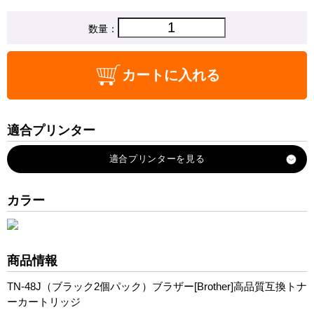
数量：
カートに入れる
適合プリンター
MFC-8380DN
MFC-8890DW
HL-5380DN
カラー
HL-5350DN
HL-5340D
商品情報
TN-48J（ブラック2個パック）ブラザー[Brother]高品質互換トナ
ーカートリッジ