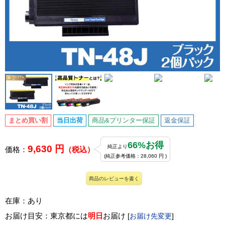
まとめ買い割
当日出荷
商品&プリンター保証
返金保証
66%お得
9,630 円
純正より
価格：
（税込）
(純正参考価格：28,060 円 )
商品のレビューを書く
在庫：あり
お届け目安：東京都には
明日
お届け
[
お届け先変更
]