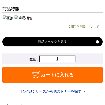
商品特徴
商品特徴について
製品スペック
対応
数量：
ブラザー
メーカー
対応
TN-48J
カートに入れる
純正型番
商品コード
TN-48J-high-2PK
TN-48Jシリーズから他のトナーを探す
税込価格
9,630 円
純正参考価格
28,060 円