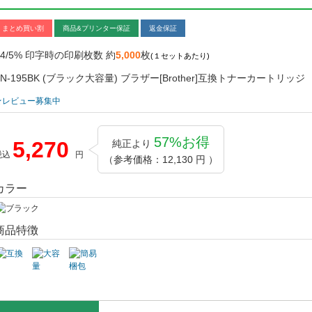
まとめ買い割
商品&プリンター保証
返金保証
A4/5% 印字時の印刷枚数 約
5,000
枚
(１セットあたり)
TN-195BK (ブラック大容量) ブラザー[Brother]互換トナーカートリッジ
★レビュー募集中
57%お得
5,270
純正より
税込
円
（参考価格：12,130 円 ）
カラー
商品特徴