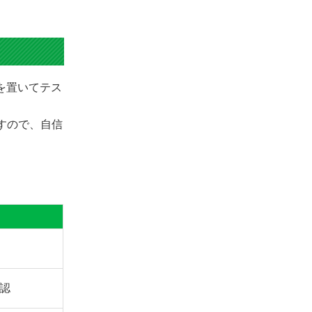
きを置いてテス
ますので、自信
認