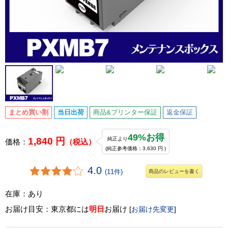
まとめ買い割
当日出荷
商品&プリンター保証
返金保証
49%お得
1,840 円
純正より
価格：
（税込）
(純正参考価格：3,630 円 )
4.0
(11件)
商品のレビューを書く
在庫：あり
お届け目安：東京都には
明日
お届け
[
お届け先変更
]