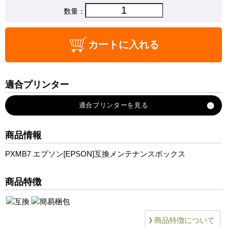
数量：
カートに入れる
適合プリンター
PX-M730F
PX-M780F
PX-M781F
商品情報
PX-S730
PXMB7 エプソン[EPSON]互換メンテナンスボックス
商品特徴
商品特徴について