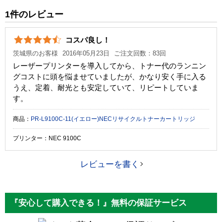
純正参考価格
15,920 円
1件のレビュー
カラー
ブラック
コスパ良し！
ICチップ
あり
茨城県のお客様
2016年05月23日
ご注文回数：83回
製品タイプ
リサイクルトナー
レーザープリンターを導入してから、トナー代のランニン
グコストに頭を悩ませていましたが、かなり安く手に入る
うえ、定着、耐光とも安定していて、リピートしていま
す。
商品：
PR-L9100C-11(イエロー)NECリサイクルトナーカートリッジ
プリンター：NEC 9100C
レビューを書く
『安心して購入できる！』無料の保証サービス