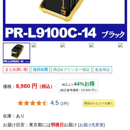
まとめ買い割
当日出荷
商品&プリンター保証
返金保証
44%お得
8,980 円
純正より
価格：
（税込）
(純正参考価格：15,920 円 )
4.5
(1件)
商品のレビューを書く
在庫：あり
お届け目安：東京都には
明後日
お届け
[
お届け先変更
]