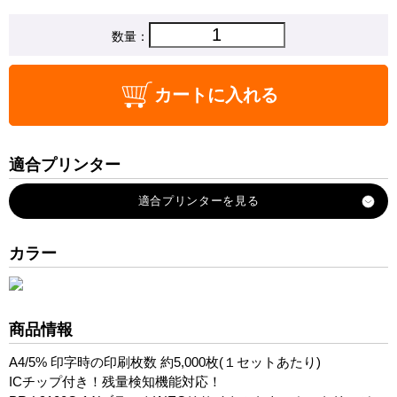
数量：
カートに入れる
適合プリンター
MultiWriter-PR-L9100C
カラー
商品情報
A4/5% 印字時の印刷枚数 約5,000枚(１セットあたり)
ICチップ付き！残量検知機能対応！