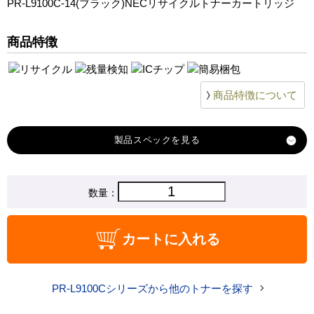
PR-L9100C-14(ブラック)NECリサイクルトナーカートリッジ
商品特徴
商品特徴について
製品スペック
対応
数量：
NEC
メーカー
対応
PR-L9100C-14
カートに入れる
純正型番
商品コード
PR-L9100C-14
PR-L9100Cシリーズから他のトナーを探す
税込価格
8,980 円