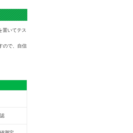
きを置いてテス
ますので、自信
認
値測定