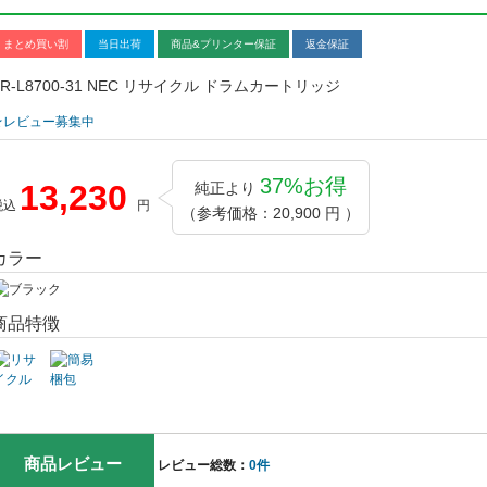
まとめ買い割
当日出荷
商品&プリンター保証
返金保証
PR-L8700-31 NEC リサイクル ドラムカートリッジ
★レビュー募集中
37%お得
13,230
純正より
税込
円
（参考価格：20,900 円 ）
カラー
商品特徴
商品レビュー
レビュー総数：
0件