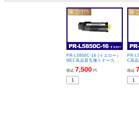
PR-L5850C-16 (イエロー）
PR-L
NEC高品質互換トナーカー
C高
トリッジ
ッジ
7,500
税込
円
税込