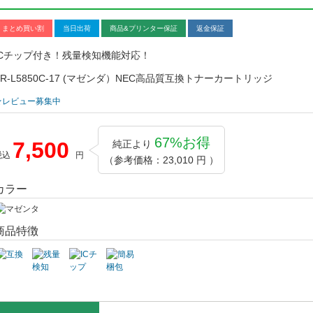
まとめ買い割
当日出荷
商品&プリンター保証
返金保証
ICチップ付き！残量検知機能対応！
PR-L5850C-17 (マゼンダ）NEC高品質互換トナーカートリッジ
★レビュー募集中
67%お得
7,500
純正より
税込
円
（参考価格：23,010 円 ）
カラー
商品特徴