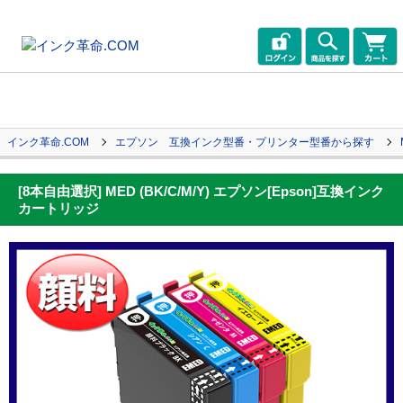
インク革命.COM
エプソン 互換インク型番・プリンター型番から探す
[8本自由選択] MED (BK/C/M/Y) エプソン[Epson]互換インク
カートリッジ