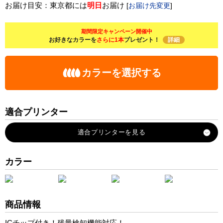
お届け目安：東京都には
明日
お届け
[
お届け先変更
]
期間限定キャンペーン開催中
お好きなカラーを
さらに1本
プレゼント！
詳細
カラーを選択する
適合プリンター
EW-056A
EW-456A
カラー
商品情報
ICチップ付き！残量検知機能対応！