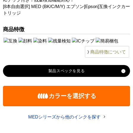
[8本自由選択] MED (BK/C/M/Y) エプソン[Epson]互換インクカー
トリッジ
商品特徴
商品特徴について
製品スペック
対応
エプソン
カラーを選択する
メーカー
対応
MED-Y
MED-M
MED-C
MED-BK
純正型番
MEDシリーズから他のインクを探す
商品コード
MED-8_select