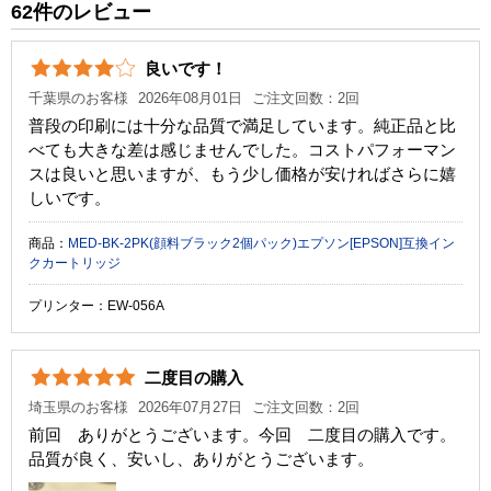
62件のレビュー
税込価格
4,500 円
純正参考価格
8,760 円
良いです！
カラー
イエロー
マゼンタ
シアン
ブラック
千葉県のお客様
2026年08月01日
ご注文回数：2回
普段の印刷には十分な品質で満足しています。純正品と比
顔料・染料
染料
顔料
べても大きな差は感じませんでした。コストパフォーマン
スは良いと思いますが、もう少し価格が安ければさらに嬉
ICチップ
あり
しいです。
製品タイプ
互換インク
商品：
MED-BK-2PK(顔料ブラック2個パック)エプソン[EPSON]互換イン
クカートリッジ
プリンター：EW-056A
二度目の購入
埼玉県のお客様
2026年07月27日
ご注文回数：2回
前回 ありがとうございます。今回 二度目の購入です。
品質が良く、安いし、ありがとうございます。