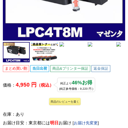
まとめ買い割
当日出荷
商品&プリンター保証
返金保証
46%お得
4,950 円
純正より
価格：
（税込）
(純正参考価格：9,220 円 )
商品のレビューを書く
在庫：あり
お届け目安：東京都には
明日
お届け
[
お届け先変更
]