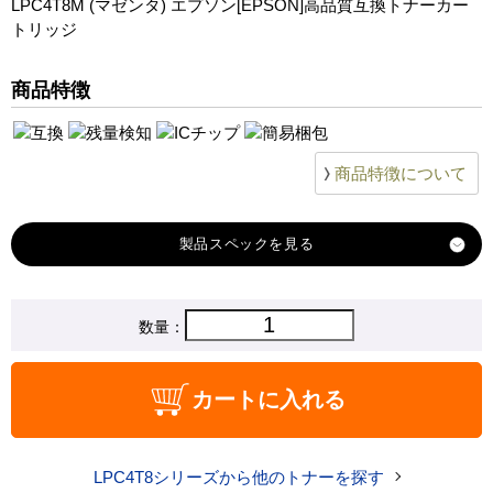
LPC4T8M (マゼンタ) エプソン[EPSON]高品質互換トナーカー
トリッジ
商品特徴
商品特徴について
製品スペック
対応
数量：
エプソン
メーカー
対応
LPC4T8M マゼンタ
カートに入れる
純正型番
商品コード
LPC4T8M_high
LPC4T8シリーズから他のトナーを探す
税込価格
4,950 円