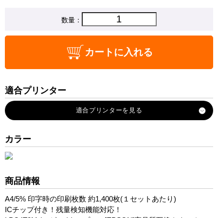
数量：
カートに入れる
適合プリンター
LP-M620F
LP-M620FC3
LP-M620FC9
カラー
LP-S520
LP-S520C3
LP-S520C9
商品情報
LP-S620
A4/5% 印字時の印刷枚数 約1,400枚(１セットあたり)
LP-S620C9
ICチップ付き！残量検知機能対応！