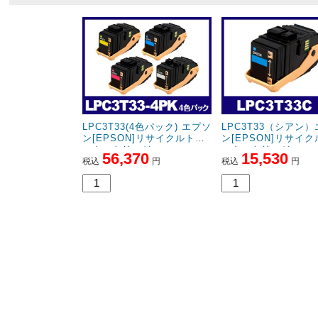
LPC3T33(4色パック) エプソ
LPC3T33（シアン
ン[EPSON]リサイクルトナ
ン[EPSON]リサイ
ーカートリッジ
ーカートリッジ
56,370
15,530
税込
円
税込
円