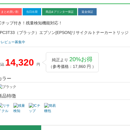
まとめ買い割
当日出荷
商品&プリンター保証
返金保証
ICチップ付き！残量検知機能対応！
LPC3T33（ブラック）エプソン[EPSON]リサイクルトナーカートリッジ
★レビュー募集中
20%お得
14,320
純正より
税込
円
（参考価格：17,860 円 ）
カラー
商品特徴