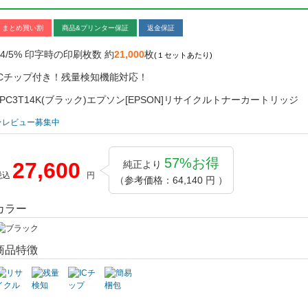
まとめ買い割
商品&プリンター保証
返金保証
A4/5% 印字時の印刷枚数 約
21,000
枚
(１セットあたり)
ICチップ付き！残量検知機能対応！
LPC3T14K(ブラック)エプソン[EPSON]リサイクルトナーカートリッジ
★レビュー募集中
57%お得
27,600
純正より
税込
円
（参考価格：64,140 円 ）
カラー
商品特徴