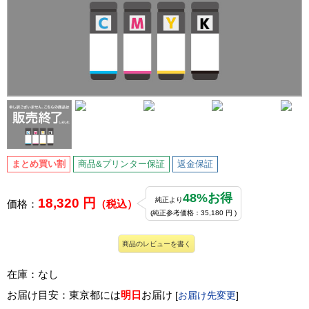
まとめ買い割
商品&プリンター保証
返金保証
48%お得
18,320 円
純正より
価格：
（税込）
(純正参考価格：35,180 円 )
商品のレビューを書く
在庫：なし
お届け目安：東京都には
明日
お届け
[
お届け先変更
]