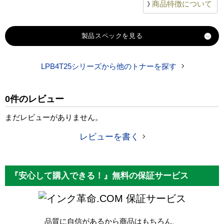
商品特徴について
製品スペック
LPB4T25シリーズから他のトナーを探す
対応
エプソン
メーカー
0件のレビュー
対応
LPB4T25
純正型番
まだレビューがありません。
商品コード
LPB4T25
レビューを書く
税込価格
18,320 円
純正参考価格
35,180 円
『安心して購入できる！』無料の保証サービス
カラー
ブラック
保証サービス
ICチップ
あり
品質に自信があるから商品はもちろん、
製品タイプ
互換トナー