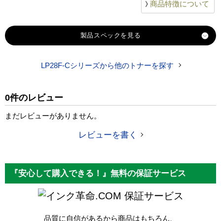
商品特徴について
製品スペック
LP28F-Cシリーズから他のトナーを探す
対応
JDL
メーカー
0件のレビュー
対応
LP28F
純正型番
まだレビューがありません。
商品コード
LP28F
レビューを書く
税込価格
19,430 円
純正参考価格
35,650 円
『安心して購入できる！』無料の保証サービス
カラー
ブラック
保証サービス
ICチップ
あり
品質に自信があるから商品はもちろん、
製品タイプ
リサイクルトナー