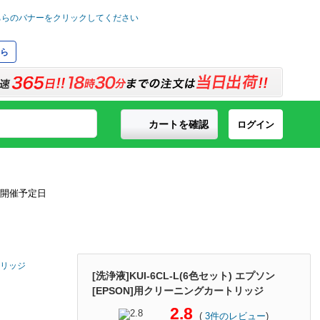
ら
カートを確認
ログイン
ートリッジ
[洗浄液]KUI-6CL-L(6色セット) エプソン
[EPSON]用クリーニングカートリッジ
2.8
(
3
件のレビュー
)