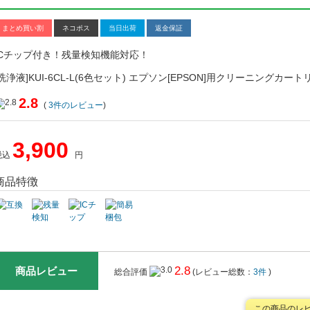
まとめ買い割
ネコポス
当日出荷
返金保証
ICチップ付き！残量検知機能対応！
[洗浄液]KUI-6CL-L(6色セット) エプソン[EPSON]用クリーニングカート
2.8
(
3
件のレビュー
)
3,900
税込
円
商品特徴
2.8
商品レビュー
総合評価
(レビュー総数：
3件
)
この商品のレ