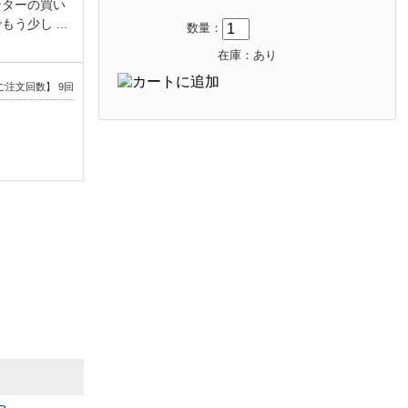
ンターの買い
少し ...
数量：
在庫：あり
ご注文回数】 9回
グを繰り返し
のですが、年
を買 ...