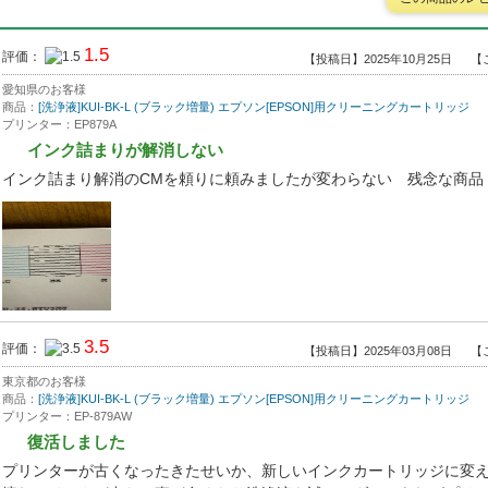
1.5
評価：
【投稿日】2025年10月25日
【
愛知県のお客様
商品：
[洗浄液]KUI-BK-L (ブラック増量) エプソン[EPSON]用クリーニングカートリッジ
プリンター：EP879A
インク詰まりが解消しない
インク詰まり解消のCMを頼りに頼みましたが変わらない 残念な商品
3.5
評価：
【投稿日】2025年03月08日
【
東京都のお客様
商品：
[洗浄液]KUI-BK-L (ブラック増量) エプソン[EPSON]用クリーニングカートリッジ
プリンター：EP-879AW
復活しました
プリンターが古くなったきたせいか、新しいインクカートリッジに変