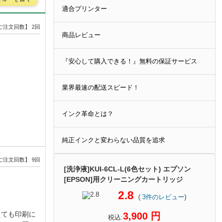
適合プリンター
ご注文回数】 2回
商品レビュー
『安心して購入できる！』無料の保証サービス
業界最速の配送スピード！
インク革命とは？
純正インクと変わらない品質を追求
ご注文回数】 9回
[洗浄液]KUI-6CL-L(6色セット) エプソン
[EPSON]用クリーニングカートリッジ
2.8
(
3
件のレビュー
)
えても印刷に
3,900 円
税込: