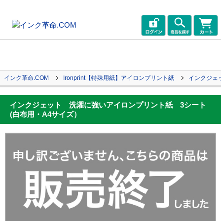
インク革命.COM
Ironprint【特殊用紙】アイロンプリント紙
インクジェ
インクジェット 洗濯に強いアイロンプリント紙 3シート
(白布用・A4サイズ）