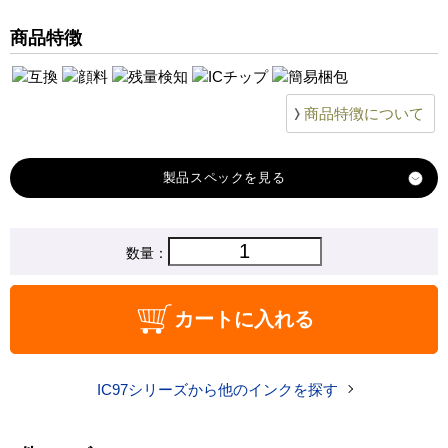
商品特徴
商品特徴について
製品スペック
対応
数量：
エプソン
メーカー
対応
ICC97
カートに入れる
純正型番
商品コード
ICC97
IC97シリーズから他のインクを探す
税込価格
1,840 円
純正参考価格
2,760 円