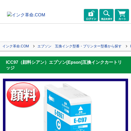
インク革命.COM
エプソン 互換インク型番・プリンター型番から探す
ICC97（顔料シアン）エプソン[Epson]互換インクカートリ
ッジ