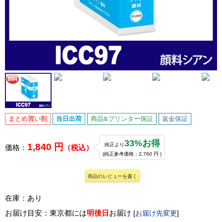
まとめ買い割
当日出荷
商品&プリンター保証
返金保証
33%お得
1,840 円
純正より
価格：
（税込）
(純正参考価格：2,760 円 )
商品のレビューを書く
在庫：あり
お届け目安：東京都には
明後日
お届け
[
お届け先変更
]