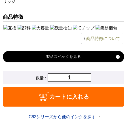
リッジ
商品特徴
商品特徴について
製品スペック
対応
数量：
エプソン
メーカー
対応
ICC93L
カートに入れる
純正型番
商品コード
ICC93L
IC93シリーズから他のインクを探す
税込価格
5,110 円