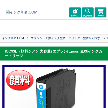
インク革命.COM
エプソン 互換インク型番・プリンター型番から探す
ICC93L（顔料シアン 大容量) エプソン[Epson]互換インクカ
ートリッジ