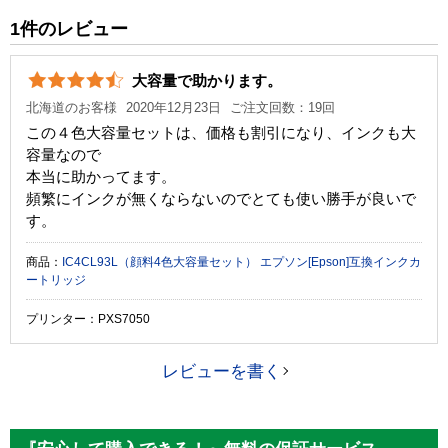
純正参考価格
7,540 円
1件のレビュー
カラー
シアン
大容量で助かります。
顔料・染料
顔料
北海道のお客様
2020年12月23日
ご注文回数：19回
ICチップ
あり
この４色大容量セットは、価格も割引になり、インクも大
容量なので
製品タイプ
互換インク
本当に助かってます。
頻繁にインクが無くならないのでとても使い勝手が良いで
す。
商品：
IC4CL93L（顔料4色大容量セット） エプソン[Epson]互換インクカ
ートリッジ
プリンター：PXS7050
レビューを書く