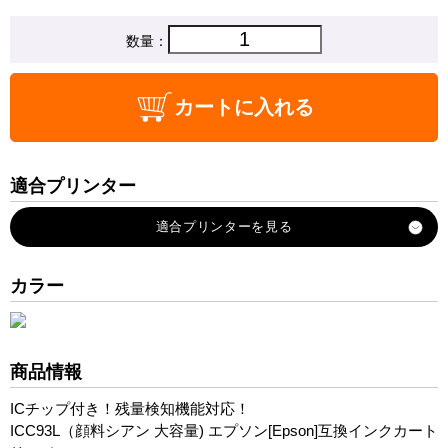
数量：
カートに入れる
適合プリンター
PX-M7050F
PX-M7050FP
PX-M7050FT
カラー
PX-M705C6
PX-M705TC6
PX-S7050
商品情報
PX-S7050PS
ICチップ付き！残量検知機能対応！
PX-S705C6
ICC93L（顔料シアン 大容量) エプソン[Epson]互換インクカート
PX-S860