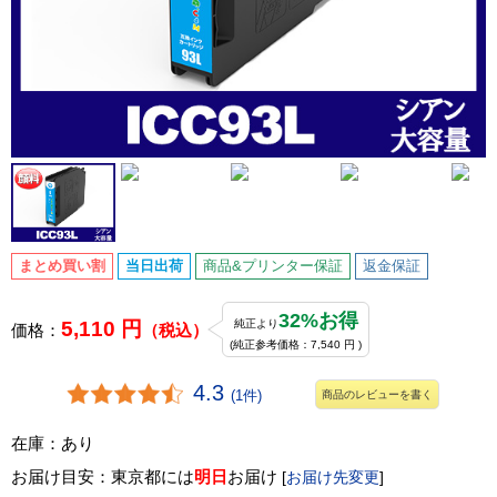
まとめ買い割
当日出荷
商品&プリンター保証
返金保証
32%お得
5,110 円
純正より
価格：
（税込）
(純正参考価格：7,540 円 )
4.3
(1件)
商品のレビューを書く
在庫：あり
お届け目安：東京都には
明日
お届け
[
お届け先変更
]