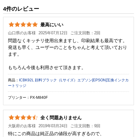
純正参考価格
4件のレビュー
カラー
ブラック
シ
最高にいい
顔料・染料
山口県のお客様
2025年07月12日
ご注文回数：2回
ICチップ
問題なくキッチリ使用出来ますし、印刷結果も最高です。
発送も早く、ユーザーのことをちゃんと考えて頂いており
製品タイプ
ます。
もちろん今後も利用させて頂きます。
商品：
ICBK92L 顔料ブラック（Lサイズ）エプソン[EPSON]互換インクカ
ートリッジ
プリンター：PX-M840F
全く問題ありません
大阪府のお客様
2019年03月24日
ご注文回数：9回
特にこの商品は純正品の値段が高すぎるので、