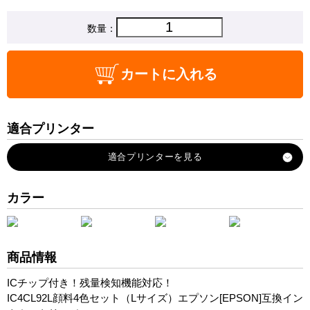
数量：
カートに入れる
適合プリンター
PX-M840F
PX-S840
カラー
商品情報
ICチップ付き！残量検知機能対応！
IC4CL92L顔料4色セット（Lサイズ）エプソン[EPSON]互換イン