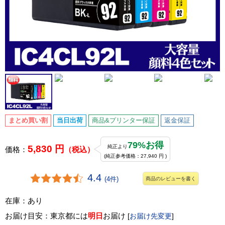
まとめ買い割
当日出荷
商品&プリンター保証
返金保証
79%お得
5,830 円
純正より
価格：
（税込）
(純正参考価格：27,940 円 )
4.4
(4件)
商品のレビューを書く
在庫：あり
お届け目安：東京都には
明日
お届け
[
お届け先変更
]