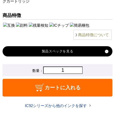
クカートリッジ
商品特徴
商品特徴について
製品スペック
対応
数量：
メーカー
対応
ICBK92L ブラック（Lサイズ）
カートに入れる
ICC92L 
純正型番
商品コード
IC92シリーズから他のインクを探す
税込価格