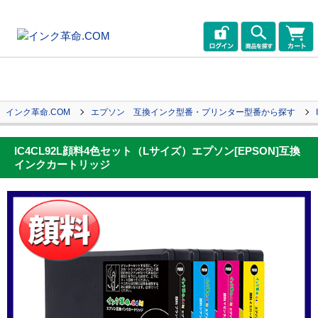
インク革命.COM
エプソン 互換インク型番・プリンター型番から探す
IC4CL92L顔料4色セット（Lサイズ）エプソン[EPSON]互換
インクカートリッジ