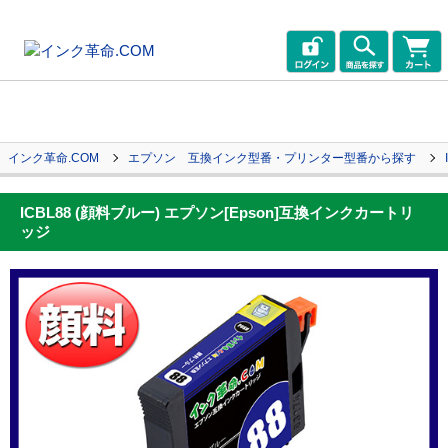
インク革命.COM
エプソン 互換インク型番・プリンター型番から探す
ICBL88 (顔料ブルー) エプソン[Epson]互換インクカートリ
ッジ