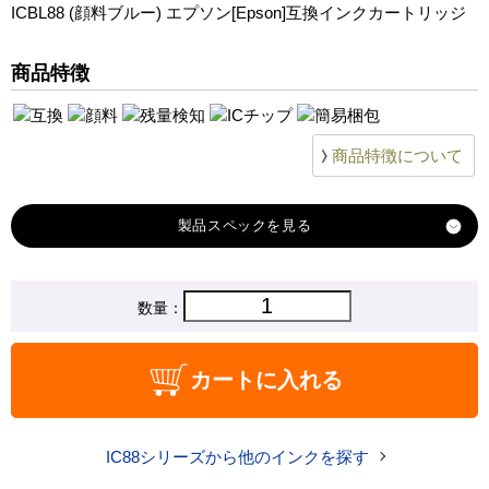
ICBL88 (顔料ブルー) エプソン[Epson]互換インクカートリッジ
商品特徴
商品特徴について
製品スペック
対応
数量：
エプソン
メーカー
対応
ICBL88
カートに入れる
純正型番
商品コード
ICBL88
IC88シリーズから他のインクを探す
税込価格
970 円