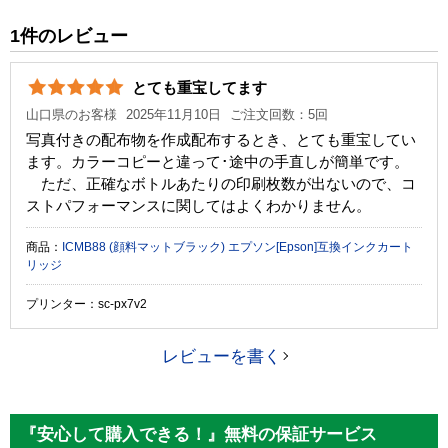
純正参考価格
1,610 円
1件のレビュー
カラー
ブルー
とても重宝してます
顔料・染料
顔料
山口県のお客様
2025年11月10日
ご注文回数：5回
ICチップ
あり
写真付きの配布物を作成配布するとき、とても重宝してい
ます。カラーコピーと違って･途中の手直しが簡単です。
製品タイプ
互換インク
ただ、正確なボトルあたりの印刷枚数が出ないので、コ
ストパフォーマンスに関してはよくわかりません。
商品：
ICMB88 (顔料マットブラック) エプソン[Epson]互換インクカート
リッジ
プリンター：sc-px7v2
レビューを書く
『安心して購入できる！』無料の保証サービス