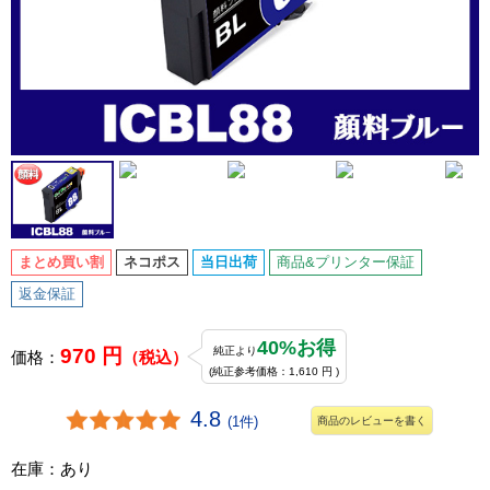
まとめ買い割
ネコポス
当日出荷
商品&プリンター保証
返金保証
40%お得
970 円
純正より
価格：
（税込）
(純正参考価格：1,610 円 )
4.8
(1件)
商品のレビューを書く
在庫：あり