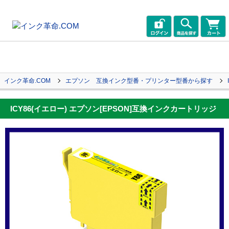
インク革命.COM
エプソン 互換インク型番・プリンター型番から探す
ICY86(イエロー) エプソン[EPSON]互換インクカートリッジ