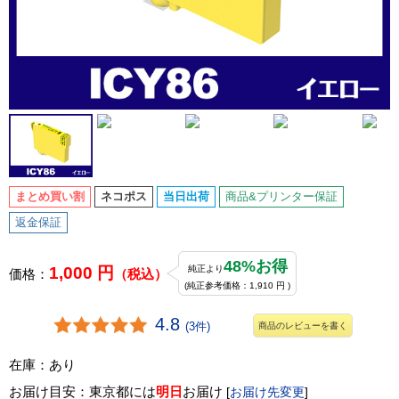
まとめ買い割
ネコポス
当日出荷
商品&プリンター保証
返金保証
48%お得
1,000 円
純正より
価格：
（税込）
(純正参考価格：1,910 円 )
4.8
(3件)
商品のレビューを書く
在庫：あり
お届け目安：東京都には
明日
お届け
[
お届け先変更
]