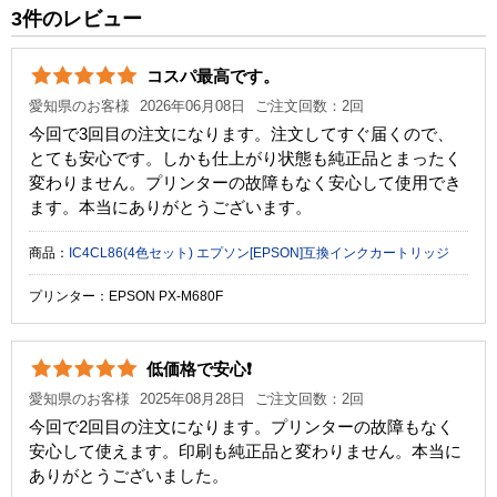
純正参考価格
1,910 円
3件のレビュー
カラー
イエロー
コスパ最高です。
顔料・染料
染料
愛知県のお客様
2026年06月08日
ご注文回数：2回
ICチップ
あり
今回で3回目の注文になります。注文してすぐ届くので、
とても安心です。しかも仕上がり状態も純正品とまったく
製品タイプ
互換インク
変わりません。プリンターの故障もなく安心して使用でき
ます。本当にありがとうございます。
商品：
IC4CL86(4色セット) エプソン[EPSON]互換インクカートリッジ
プリンター：EPSON PX-M680F
低価格で安心❗️
愛知県のお客様
2025年08月28日
ご注文回数：2回
今回で2回目の注文になります。プリンターの故障もなく
安心して使えます。印刷も純正品と変わりません。本当に
ありがとうございました。