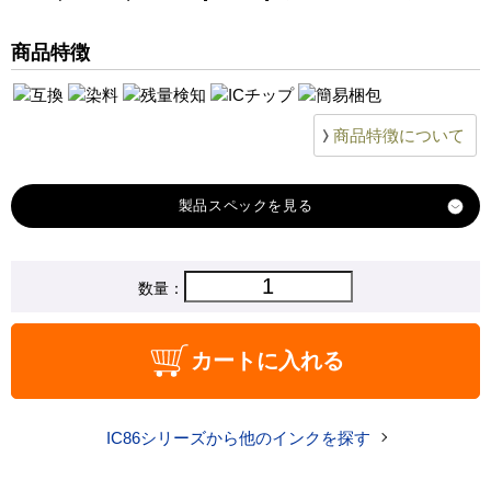
商品特徴
商品特徴について
製品スペック
対応
数量：
エプソン
メーカー
対応
ICY86
カートに入れる
純正型番
商品コード
ICY86
IC86シリーズから他のインクを探す
税込価格
1,000 円