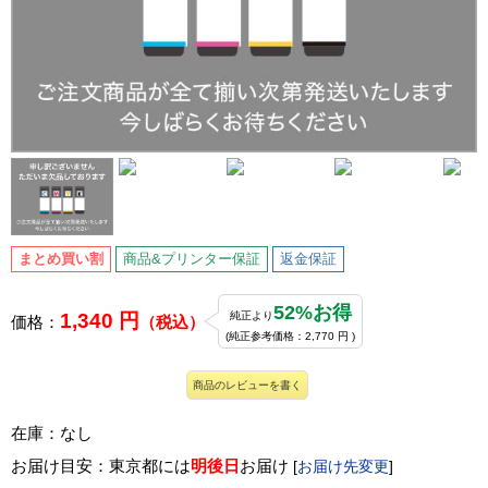
まとめ買い割
商品&プリンター保証
返金保証
52%お得
1,340 円
純正より
価格：
（税込）
(純正参考価格：2,770 円 )
商品のレビューを書く
在庫：なし
お届け目安：東京都には
明後日
お届け
[
お届け先変更
]