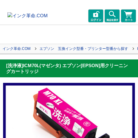
インク革命.COM
エプソン 互換インク型番・プリンター型番から探す
[洗浄液]ICM70L(マゼンタ) エプソン[EPSON]用クリーニン
グカートリッジ