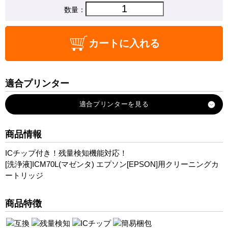
数量：
カートに入れる
適合プリンター
EP-976A3
EP-906F
EP-905F
商品情報
EP-905A
ICチップ付き！残量検知機能対応！
EP-806AW
[洗浄液]ICM70L(マゼンタ) エプソン[EPSON]用クリーニングカ
EP-806AR
ートリッジ
EP-806AB
EP-806A
商品特徴
EP-805AW
EP-805AR