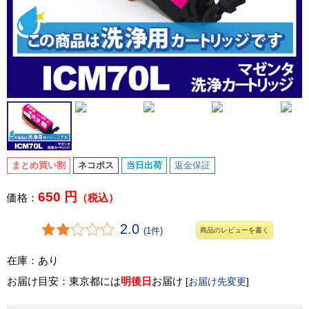
まとめ買い割
ネコポス
当日出荷
返金保証
650 円
価格：
（税込）
2.0
(1件)
商品のレビューを書く
在庫：あり
お届け目安：東京都には
明後日
お届け
[
お届け先変更
]