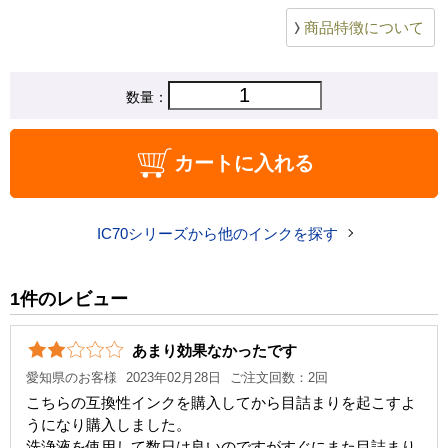
EP-805A
商品特徴について
EP-776A
EP-775AW
数量：
EP-775A
EP-706A
EP-306
カートに入れる
IC70シリーズから他のインクを探す
1件のレビュー
あまり効果なかったです
愛知県のお客様
2023年02月28日
ご注文回数：2回
こちらの互換性インクを購入してから目詰まりを起こすよ
うになり購入しました。
洗浄液を使用して数日は良いのですがすぐにまた目詰まり