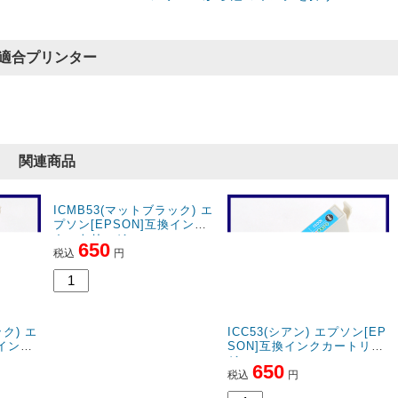
適合プリンター
関連商品
ク) エ
ICMB53(マットブラック) エ
ICC53(シアン) エプソン[EP
換インク
プソン[EPSON]互換インク
SON]互換インクカートリッ
カートリッジ
ジ
650
650
税込
円
税込
円