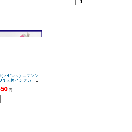
53(マゼンタ) エプソン
SON]互換インクカート
ジ
650
円