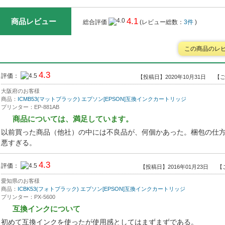
4.1
商品レビュー
総合評価
(レビュー総数：
3件
)
この商品のレ
4.3
評価：
【投稿日】2020年10月31日
【ご
大阪府のお客様
商品：
ICMB53(マットブラック) エプソン[EPSON]互換インクカートリッジ
プリンター：EP-881AB
商品については、満足しています。
以前買った商品（他社）の中には不良品が、何個かあった。梱包の仕
悪すぎる。
4.3
評価：
【投稿日】2016年01月23日
【
愛知県のお客様
商品：
ICBK53(フォトブラック) エプソン[EPSON]互換インクカートリッジ
プリンター：PX-5600
互換インクについて
初めて互換インクを使ったが使用感としてはまずまずである。