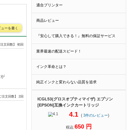
適合プリンター
商品レビュー
ビューを書く
『安心して購入できる！』無料の保証サービス
注文回数】 初回
業界最速の配送スピード！
インク革命とは？
方が
純正インクと変わらない品質を追求
ご注文回数】 2回
ICGL53(グロスオプティマイザ) エプソン
[EPSON]互換インクカートリッジ
4.1
(
3
件のレビュー
)
650 円
税込: