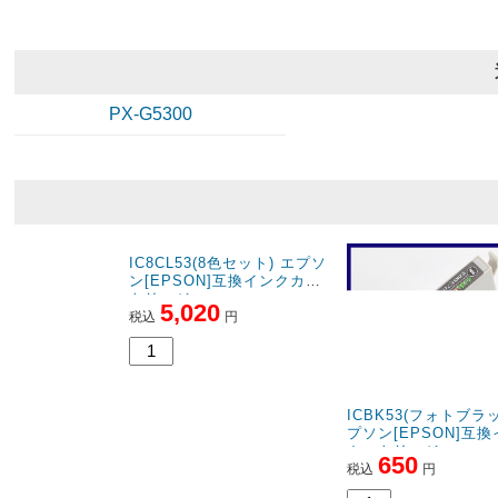
PX-G5300
IC8CL53(8色セット) エプソ
ICBK53(フォトブラッ
ン[EPSON]互換インクカー
プソン[EPSON]互
トリッジ
カートリッジ
5,020
650
税込
円
税込
円