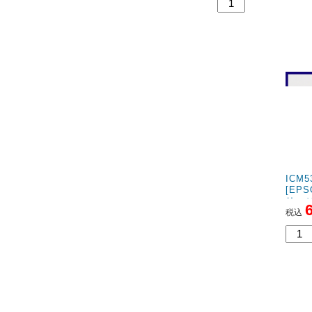
ICM
[EP
リッ
税込