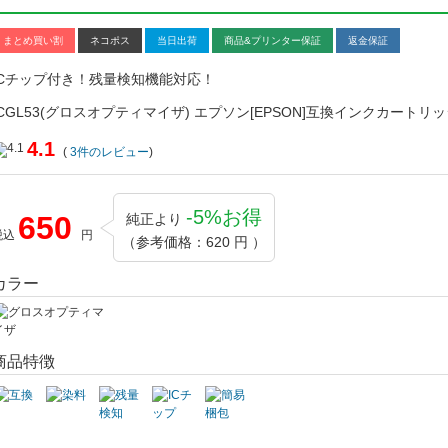
まとめ買い割
ネコポス
当日出荷
商品&プリンター保証
返金保証
ICチップ付き！残量検知機能対応！
ICGL53(グロスオプティマイザ) エプソン[EPSON]互換インクカートリ
4.1
(
3
件のレビュー
)
-5%お得
650
純正より
税込
円
（参考価格：620 円 ）
カラー
商品特徴