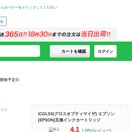
ら
カートを確認
ログイン
リッジ
ICGL53(グロスオプティマイザ) エプソン
[EPSON]互換インクカートリッジ
4.1
(
3
件のレビュー
)