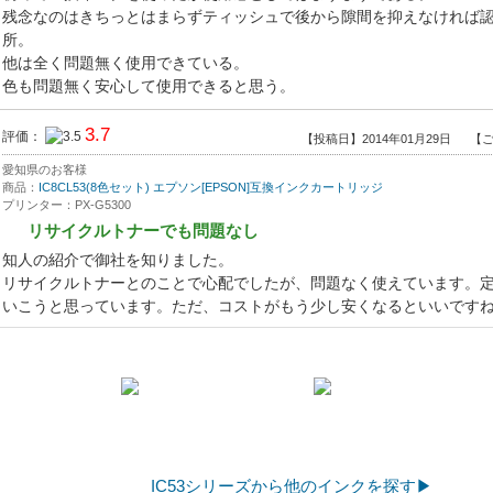
残念なのはきちっとはまらずティッシュで後から隙間を抑えなければ
所。
他は全く問題無く使用できている。
色も問題無く安心して使用できると思う。
3.7
評価：
【投稿日】2014年01月29日
【ご
愛知県のお客様
商品：
IC8CL53(8色セット) エプソン[EPSON]互換インクカートリッジ
プリンター：PX-G5300
リサイクルトナーでも問題なし
知人の紹介で御社を知りました。
リサイクルトナーとのことで心配でしたが、問題なく使えています。
いこうと思っています。ただ、コストがもう少し安くなるといいです
IC53シリーズから他のインクを探す▶