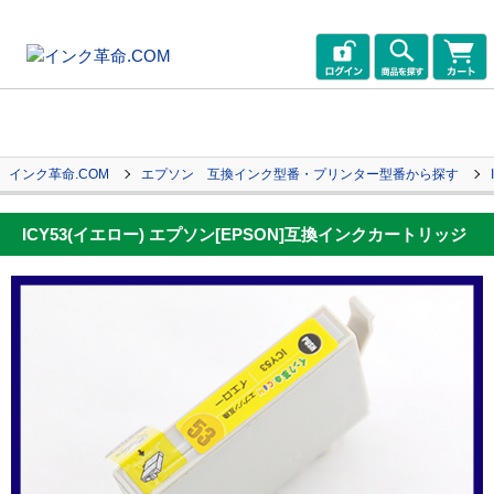
インク革命.COM
エプソン 互換インク型番・プリンター型番から探す
ICY53(イエロー) エプソン[EPSON]互換インクカートリッジ