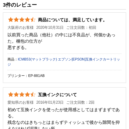
純正参考価格
1,230 円
3件のレビュー
カラー
イエロー
商品については、満足しています。
顔料・染料
染料
大阪府のお客様
2020年10月31日
ご注文回数：初回
ICチップ
あり
以前買った商品（他社）の中には不良品が、何個かあっ
た。梱包の仕方が
製品タイプ
互換インク
悪すぎる。
商品：
ICMB53(マットブラック) エプソン[EPSON]互換インクカートリッ
ジ
プリンター：EP-881AB
互換インクについて
愛知県のお客様
2016年01月23日
ご注文回数：2回
初めて互換インクを使ったが使用感としてはまずまずであ
る。
残念なのはきちっとはまらずティッシュで後から隙間を抑
えなければ認識しない所。