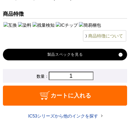
商品特徴
商品特徴について
製品スペック
対応
数量：
エプソン
メーカー
対応
ICY53
カートに入れる
純正型番
商品コード
IC53-005
IC53シリーズから他のインクを探す
税込価格
650 円