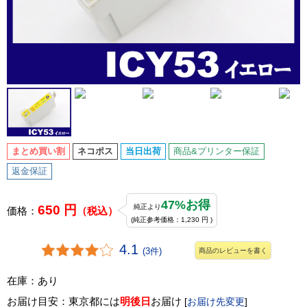
まとめ買い割
ネコポス
当日出荷
商品&プリンター保証
返金保証
47%お得
650 円
純正より
価格：
（税込）
(純正参考価格：1,230 円 )
4.1
(3件)
商品のレビューを書く
在庫：あり
お届け目安：東京都には
明後日
お届け
[
お届け先変更
]