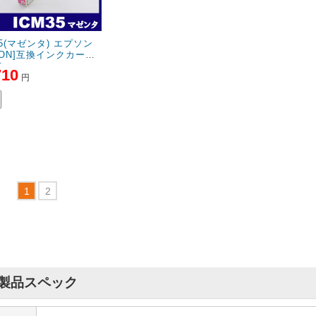
35(マゼンタ) エプソン
SON]互換インクカート
ジ
710
円
製品スペック