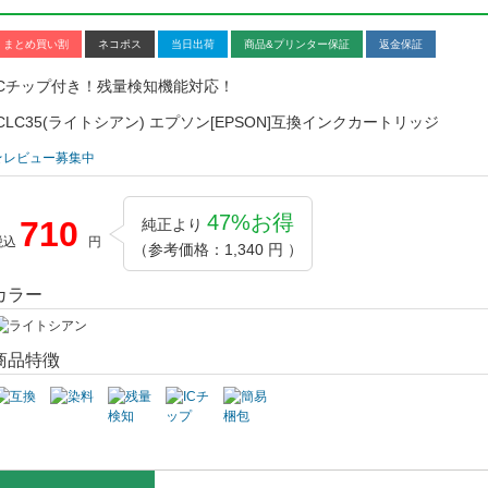
まとめ買い割
ネコポス
当日出荷
商品&プリンター保証
返金保証
ICチップ付き！残量検知機能対応！
ICLC35(ライトシアン) エプソン[EPSON]互換インクカートリッジ
★レビュー募集中
47%お得
710
純正より
税込
円
（参考価格：1,340 円 ）
カラー
商品特徴