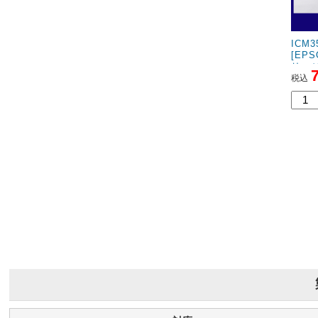
ICM
[EP
リッ
税込