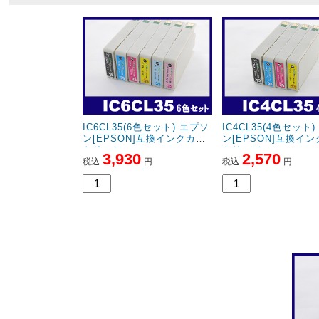
IC6CL35(6色セット) エプソ
IC4CL35(4色セット
ン[EPSON]互換インクカー
ン[EPSON]互換イ
トリッジ
トリッジ
3,930
2,570
税込
円
税込
円