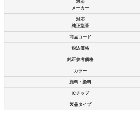
対応
メーカー
対応
純正型番
商品コード
税込価格
純正参考価格
カラー
顔料・染料
ICチップ
製品タイプ