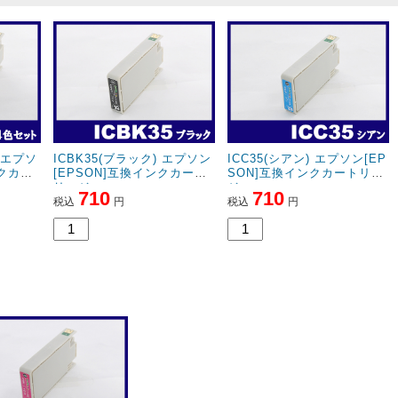
) エプソ
ICBK35(ブラック) エプソン
ICC35(シアン) エプソン[EP
ンクカー
[EPSON]互換インクカート
SON]互換インクカートリッ
リッジ
ジ
710
710
税込
円
税込
円