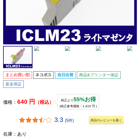
まとめ買い割
ネコポス
当日出荷
商品&プリンター保証
返金保証
55%お得
640 円
純正より
価格：
（税込）
(純正参考価格：1,410 円 )
3.3
(5件)
商品のレビューを書く
在庫：あり