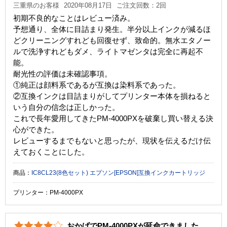
三重県のお客様
2020年08月17日
ご注文回数：2回
初期不良的なことはレビュー済み。
予想通り、全体に目詰まり発生。半分以上インクが減るほ
どクリーニングすれども回復せず、致命的。無水エタノー
ルで洗浄すれどもダメ、ライトマゼンタは完全に再起不
能。
耐光性の評価は未確認事項。
①純正は顔料系であるが互換は染料系であった。
②互換インクは目詰まりがしてプリンター本体を損ねると
いう自分の信念は正しかった。
これで長年愛用してきたPM-4000PXを破棄し買い替える決
心ができた。
レビューするまでもないと思ったが、現状を伝えるだけ伝
えておくことにした。
商品：
IC8CL23(8色セット) エプソン[EPSON]互換インクカートリッジ
プリンター：PM-4000PX
おかげでPM-4000PXが延命できました。