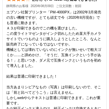
静岡県のお客様
2020年08月09日
ご注文回数：初回
エプソン社製プリンター「PM-4000PX」は2002年3月発売
の古い機種ですが、とても頑丈で今（2020年8月現在）で
も普通に動きます。
Ａ３が印刷できるのでこの機を選びました。
この度ライトマゼンタがインク切れしたため某大手カメラ
サイトでいつものように購入しようとしたところ、なんと
販売終了になっているではないですか。
機械としては壊れていないのにインクが無いせいで粗大ゴ
ミか……と諦めかけ、「そうだ、互換インクという手があ
る！」と思いつき、ダメ元で互換インクというものを初め
て導入しました。
結果は普通に印刷できました！
当方あまりシビアなもの（写真）は印刷しないので、そこ
は「前と比べてどうこう」は言えません。
しかしwebやらテキストは普通に印刷できます。これが重
要です。
ただ純正インクと違うのは、純正インクは交換するときに