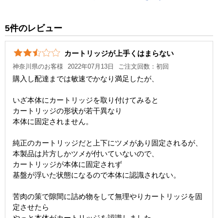
税込価格
640 円
純正参考価格
1,410 円
5件のレビュー
カラー
ライトマゼンタ
カートリッジが上手くはまらない
顔料・染料
染料
神奈川県のお客様
2022年07月13日
ご注文回数：初回
ICチップ
あり
購入し配達までは敏速でかなり満足したが、
製品タイプ
互換インク
いざ本体にカートリッジを取り付けてみると
カートリッジの形状が若干異なり
本体に固定されません。
純正のカートリッジだと上下にツメがあり固定されるが、
本製品は片方しかツメが付いていないので、
カートリッジが本体に固定されず
基盤が浮いた状態になるので本体に認識されない。
苦肉の策で隙間に詰め物をして無理やりカートリッジを固
定させたら
やっと本体がカートリッジを認識しました。