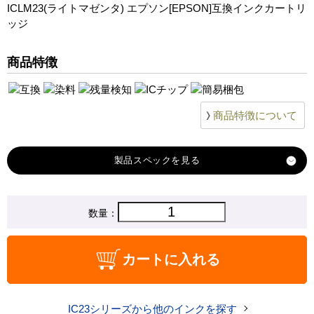
ICLM23(ライトマゼンタ) エプソン[EPSON]互換インクカートリ
ッジ
商品特徴
商品特徴について
製品スペック
対応
数量：
エプソン
メーカー
対応
ICLM23
カートに入れる
純正型番
商品コード
ICLM23
IC23シリーズから他のインクを探す