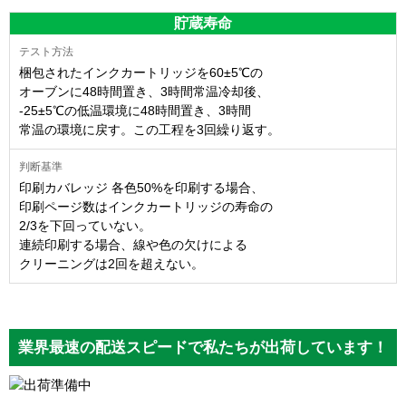
貯蔵寿命
梱包されたインクカートリッジを60±5℃の
オーブンに48時間置き、3時間常温冷却後、
-25±5℃の低温環境に48時間置き、3時間
常温の環境に戻す。この工程を3回繰り返す。
印刷カバレッジ 各色50%を印刷する場合、
印刷ページ数はインクカートリッジの寿命の
2/3を下回っていない。
連続印刷する場合、線や色の欠けによる
クリーニングは2回を超えない。
業界最速の配送スピードで私たちが出荷しています！