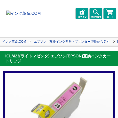
インク革命.COM
エプソン 互換インク型番・プリンター型番から探す
ICLM23(ライトマゼンタ) エプソン[EPSON]互換インクカー
トリッジ