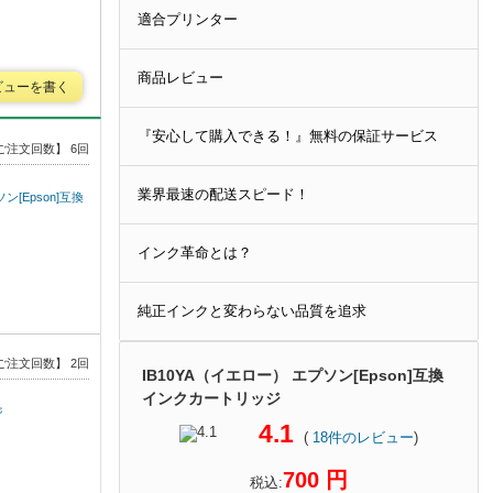
適合プリンター
商品レビュー
ビューを書く
『安心して購入できる！』無料の保証サービス
ご注文回数】 6回
業界最速の配送スピード！
[Epson]互換
インク革命とは？
純正インクと変わらない品質を追求
ご注文回数】 2回
IB10YA（イエロー） エプソン[Epson]互換
インクカートリッジ
ジ
4.1
(
18
件のレビュー
)
700 円
税込: