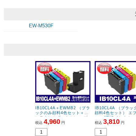
EW-M530F
IB10CL4A＋EWMB2 （ブラ
IB10CL4A （ブラ
ックのみ顔料4色セット＋メ
顔料4色セット） エプ
ンテナンスボックス） エプ
pson]互換インクカ
4,960
3,810
ソン[Epson]互換インクカー
ジ
税込
円
税込
円
トリッジ