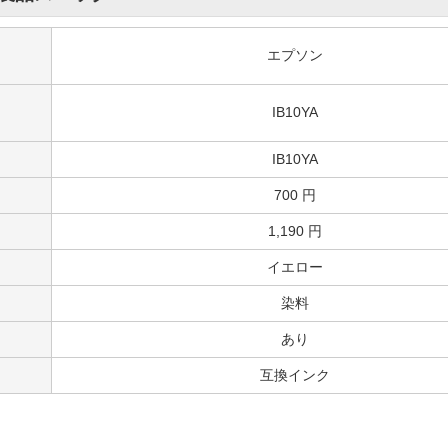
純正インクとほぼ遜色なく使えてなおかつ価格が安くてよい。
5.0
評価：
【投稿日】2025年08月28日
【ご
大分県のお客様
商品：
IB10CA（ シアン） エプソン[Epson]互換インクカートリッジ
プリンター：EW-m530F
製品スペック
Good
Perfectです
エプソン
3.0
評価：
【投稿日】2025年08月13日
【ご
IB10YA
千葉県のお客様
商品：
IB10KA （顔料ブラック） エプソン[Epson]互換インクカートリッジ
プリンター：EW-M530F
IB10YA
何時も問題なく使用しています。
700 円
何時もお世話になりありがとうございます。
1,190 円
イエロー
染料