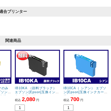
商品：
IB10CL4A （ブラックのみ顔料4色セット） エプソン[Epson]互換インクカートリッ
プリンター：エプソン
適合プリンター
助かった！
問題なく使えるし、発送が早いのでたすかります。
3.8
評価：
【投稿日】2025年12月05日
【ご
栃木県のお客様
関連商品
商品：
IB10CL4A （ブラックのみ顔料4色セット） エプソン[Epson]互換インクカートリッ
プリンター：EW-M530F
印刷品質・注文から受け取り期間
・印刷の品質は、純正品と比べても何もそん色なく使用できてます。
注文は従来はクレジットカードでしていましたが、今回より「コンビ
にしましたが、入金の確認ができると即出荷の連絡頂き、短時間で入
...
[続きを読む]
ックのみ
IB10KA （顔料ブラック）
IB10CA（ シアン） エプソ
ソン[E
エプソン[Epson]互換インク
ン[Epson]互換インクカート
ートリッ
カートリッジ
リッジ
2,080
700
税込
円
税込
円