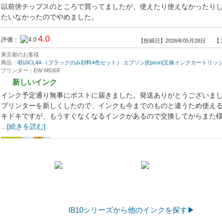
以前傍チップスのところで買ってましたが、使えたり使えなかったり
たいなかったのでやめました。
4.0
評価：
【投稿日】2026年05月28日
【
東京都のお客様
商品：
IB10CL4A （ブラックのみ顔料4色セット） エプソン[Epson]互換インクカートリッ
プリンター：EW-M530F
新しいインク
インク予定通り無事にポストに届きました。発送ありがとうございま
プリンターを新しくしたので、インクも今までのものと違うため使え
キドキですが、もうすぐなくなるインクがあるので交換してからまた
...
[続きを読む]
4.8
評価：
【投稿日】2026年05月15日
【
IB10シリーズから他のインクを探す▶
秋田県のお客様