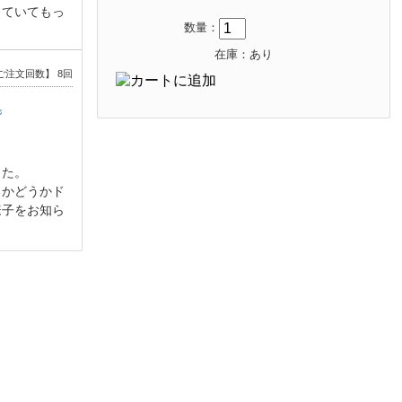
していてもっ
数量：
在庫：あり
ご注文回数】 8回
ジ
した。
るかどうかド
様子をお知ら
ご注文回数】 3回