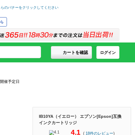
ら
カートを確認
ログイン
IB10YA（イエロー） エプソン[Epson]互換
インクカートリッジ
4.1
(
18
件のレビュー
)