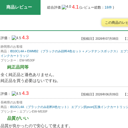
4.1
商品レビュー
総合評価
(レビュー総数：
18件
)
この商品のレ
4.3
評価：
【投稿日】2026年07月08日
【
静岡県のお客様
商品：
IB10CL4A＋EWMB2 （ブラックのみ顔料4色セット＋メンテナンスボックス） エプソン
インクカートリッジ
プリンター：EW-M530F
純正品同等
全く純正品と遜色ありません。
純正品を買う必要はないですね。
4.3
評価：
【投稿日】2026年06月09日
【
長崎県のお客様
商品：
IB10CL4A （ブラックのみ顔料4色セット） エプソン[Epson]互換インクカートリッ
プリンター：エプソンEW-M530F
品質がいい
品質が良かったので安心して使えます。