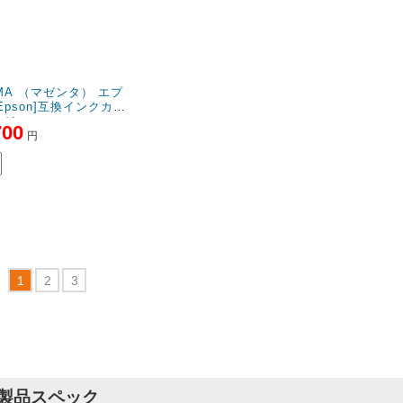
4.3
評価：
【投稿日】2025年12月03日
【
福井県のお客様
商品：
IB10CL4A＋EWMB2 （ブラックのみ顔料4色セット＋メンテナンスボックス） エプソン
インクカートリッジ
プリンター：EW-M530F
問題なく使用できます
耐光性は確認できてませんが今のところ問題なく使用できます。
4.0
評価：
【投稿日】2025年11月02日
【ご
福井県のお客様
商品：
IB10CL4A＋EWMB2 （ブラックのみ顔料4色セット＋メンテナンスボックス） エプソン
0MA （マゼンタ） エプ
インクカートリッジ
Epson]互換インクカー
プリンター：EW-M530F
ッジ
問題なく使用できます
700
円
純正と遜色なく使用できます。
3.8
評価：
【投稿日】2025年09月27日
【
東京都のお客様
商品：
IB10KA （顔料ブラック） エプソン[Epson]互換インクカートリッジ
プリンター：ＥWーⅯ５３０Ｆ
安くてよい！