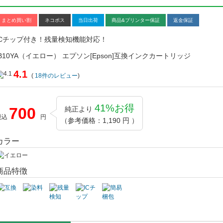
まとめ買い割
ネコポス
当日出荷
商品&プリンター保証
返金保証
ICチップ付き！残量検知機能対応！
IB10YA（イエロー） エプソン[Epson]互換インクカートリッジ
4.1
(
18
件のレビュー
)
41%お得
700
純正より
税込
円
（参考価格：1,190 円 ）
カラー
商品特徴