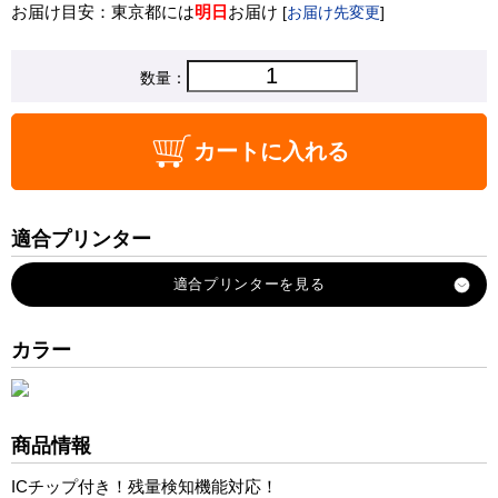
お届け目安：東京都には
明日
お届け
[
お届け先変更
]
数量：
カートに入れる
適合プリンター
Officejet-7500A
Officejet-6500A
Officejet-6500A-Plus
カラー
Officejet-6000
Officejet-6500
Officejet-7000
商品情報
Officejet-6500-Wireless
ICチップ付き！残量検知機能対応！