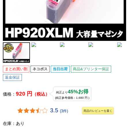
まとめ買い割
ネコポス
当日出荷
商品&プリンター保証
返金保証
45%お得
920 円
純正より
価格：
（税込）
(純正参考価格：1,680 円 )
3.5
(3件)
商品のレビューを書く
在庫：あり