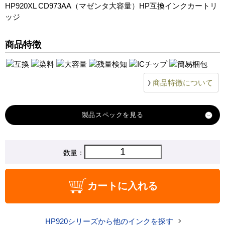
HP920XL CD973AA（マゼンタ大容量）HP互換インクカートリ
ッジ
商品特徴
商品特徴について
製品スペック
対応
数量：
hp
メーカー
対応
HP920XL インクカートリッジ マゼンタ大容量
カートに入れる
純正型番
商品コード
HP920XL-03
HP920シリーズから他のインクを探す