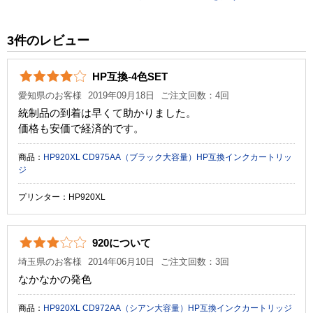
税込価格
920 円
純正参考価格
1,680 円
3件のレビュー
カラー
マゼンタ
HP互換-4色SET
顔料・染料
染料
愛知県のお客様
2019年09月18日
ご注文回数：4回
ICチップ
あり
統制品の到着は早くて助かりました。
価格も安価で経済的です。
製品タイプ
互換インク
商品：
HP920XL CD975AA（ブラック大容量）HP互換インクカートリッ
ジ
プリンター：HP920XL
920について
埼玉県のお客様
2014年06月10日
ご注文回数：3回
なかなかの発色
商品：
HP920XL CD972AA（シアン大容量）HP互換インクカートリッジ