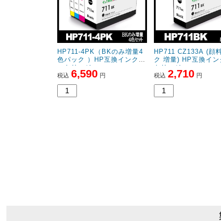
HP711-4PK（BKのみ増量4
HP711 CZ133A (
色パック ）HP互換インクカ
ク 増量) HP互換イ
ートリッジ
トリッジ
6,590
2,710
税込
円
税込
円