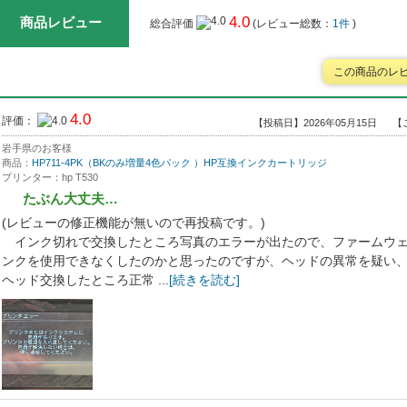
4.0
商品レビュー
総合評価
(レビュー総数：
1件
)
この商品のレ
4.0
評価：
【投稿日】2026年05月15日
【
岩手県のお客様
商品：
HP711-4PK（BKのみ増量4色パック ）HP互換インクカートリッジ
プリンター：hp T530
たぶん大丈夫…
(レビューの修正機能が無いので再投稿です。)
インク切れで交換したところ写真のエラーが出たので、ファームウェ
ンクを使用できなくしたのかと思ったのですが、ヘッドの異常を疑い
ヘッド交換したところ正常 ...
[続きを読む]