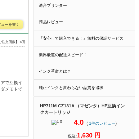
適合プリンター
商品レビュー
ビューを書く
『安心して購入できる！』無料の保証サービス
ご注文回数】 4回
業界最速の配送スピード！
インク革命とは？
アで互換イ
純正インクと変わらない品質を追求
、ダメモトで
HP711M CZ131A （マゼンタ）HP互換イン
クカートリッジ
4.0
(
1
件のレビュー
)
1,630 円
税込: