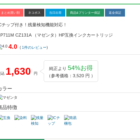
まとめ買い割
ネコポス
当日出荷
商品&プリンター保証
返金保証
ICチップ付き！残量検知機能対応！
HP711M CZ131A （マゼンタ）HP互換インクカートリッジ
4.0
(
1
件のレビュー
)
54%お得
1,630
純正より
税込
円
（参考価格：3,520 円 ）
カラー
商品特徴