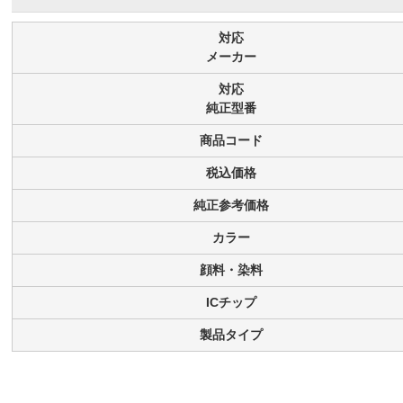
対応
メーカー
対応
純正型番
商品コード
税込価格
純正参考価格
カラー
顔料・染料
ICチップ
製品タイプ