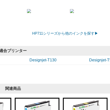
HP711シリーズから他のインクを探す▶
適合プリンター
Designjet-T130
Designjet-
関連商品