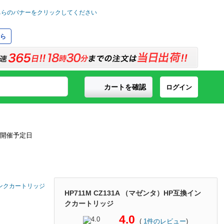
ら
カートを確認
ログイン
換インクカートリッジ
HP711M CZ131A （マゼンタ）HP互換イン
クカートリッジ
4.0
(
1
件のレビュー
)