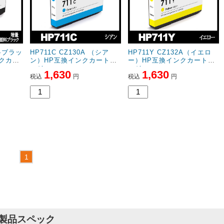
顔料ブラッ
HP711C CZ130A （シア
HP711Y CZ132A（イエロ
ンクカー
ン）HP互換インクカートリ
ー）HP互換インクカートリ
ッジ
ッジ
1,630
1,630
税込
円
税込
円
製品スペック