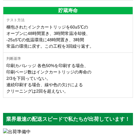
貯蔵寿命
梱包されたインクカートリッジを60±5℃の
オーブンに48時間置き、3時間常温冷却後、
-25±5℃の低温環境に48時間置き、3時間
常温の環境に戻す。この工程を3回繰り返す。
印刷カバレッジ 各色50%を印刷する場合、
印刷ページ数はインクカートリッジの寿命の
2/3を下回っていない。
連続印刷する場合、線や色の欠けによる
クリーニングは2回を超えない。
業界最速の配送スピードで私たちが出荷しています！