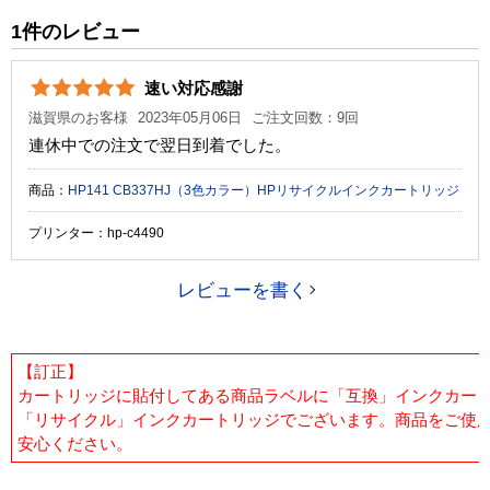
純正参考価格
4,460 円
1件のレビュー
カラー
3色カラー
速い対応感謝
顔料・染料
染料
滋賀県のお客様
2023年05月06日
ご注文回数：9回
ICチップ
あり
連休中での注文で翌日到着でした。
製品タイプ
リサイクルインク
商品：
HP141 CB337HJ（3色カラー）HPリサイクルインクカートリッジ
プリンター：hp-c4490
レビューを書く
【訂正】
カートリッジに貼付してある商品ラベルに「互換」インクカー
「リサイクル」インクカートリッジでございます。商品をご使
安心ください。