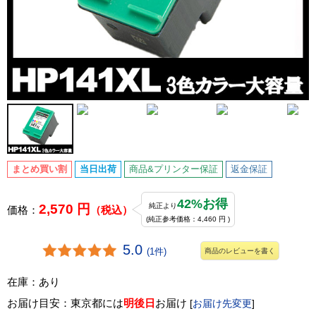
まとめ買い割
当日出荷
商品&プリンター保証
返金保証
42%お得
2,570 円
純正より
価格：
（税込）
(純正参考価格：4,460 円 )
5.0
(1件)
商品のレビューを書く
在庫：あり
お届け目安：東京都には
明後日
お届け
[
お届け先変更
]