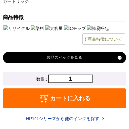
カートリッジ
Photosmart-D5360
Photosmart-C4400
商品特徴
商品特徴について
製品スペック
対応
数量：
hp
メーカー
対応
HP141XL CB338HJ 3色カラー（増量）
カートに入れる
純正型番
商品コード
HP141XL-01
HP141シリーズから他のインクを探す
税込価格
2,570 円