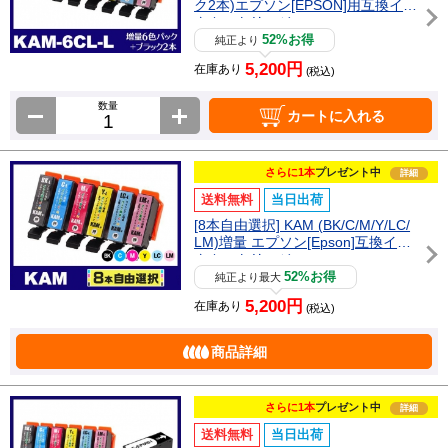
ク2本)エプソン[EPSON]用互換イン
クカートリッジ
52%お得
純正より
5,200円
在庫あり
(税込)
数量
カートに入れる
さらに1本
プレゼント中
詳細
送料無料
当日出荷
[8本自由選択] KAM (BK/C/M/Y/LC/
LM)増量 エプソン[Epson]互換イン
クカートリッジ
52%お得
純正より最大
5,200円
在庫あり
(税込)
商品詳細
さらに1本
プレゼント中
詳細
送料無料
当日出荷