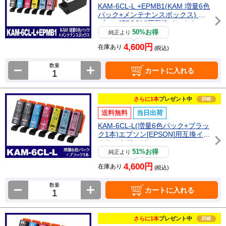
KAM-6CL-L +EPMB1(KAM 増量6色
パック+メンテナンスボックス) エ
プソン[EPSON]用互換インクカー
トリッジ
50%お得
純正より
4,600円
在庫あり
(税込)
数量
カートに入れる
さらに1本
プレゼント中
詳細
送料無料
当日出荷
KAM-6CL-L(増量6色パック+ブラッ
ク1本)エプソン[EPSON]用互換イン
クカートリッジ
51%お得
純正より
4,600円
在庫あり
(税込)
数量
カートに入れる
さらに1本
プレゼント中
詳細