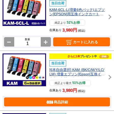
当日出荷
KAM-6CL-L(増量6色パック)エプソ
ン[EPSON]用互換インクカートリ
ッジ
51%お得
純正より
3,980円
在庫あり
(税込)
数量
カートに入れる
さらに1本
プレゼント中
詳細
当日出荷
[6本自由選択] KAM (BK/C/M/Y/LC/
LM) 増量エプソン[Epson]互換イン
クカートリッジ
51%お得
純正より最大
3,980円
在庫あり
(税込)
商品詳細