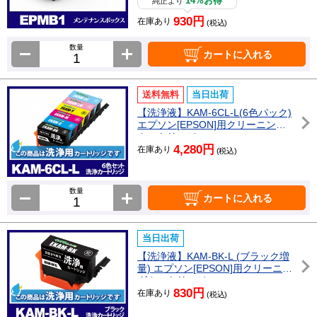
14%お得
純正より
930円
在庫あり
(税込)
数量
カートに入れる
送料無料
当日出荷
【洗浄液】KAM-6CL-L(6色パック)
エプソン[EPSON]用クリーニング
カートリッジ
4,280円
在庫あり
(税込)
数量
カートに入れる
当日出荷
【洗浄液】KAM-BK-L (ブラック増
量) エプソン[EPSON]用クリーニン
グカートリッジ
830円
在庫あり
(税込)