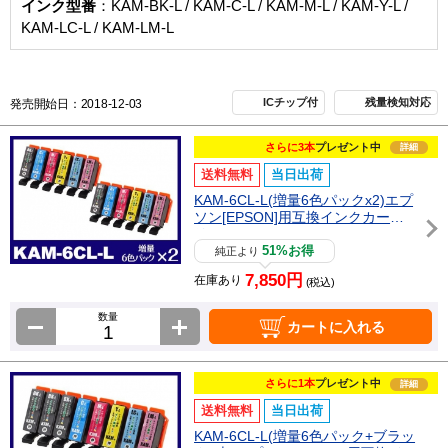
インク型番
：KAM-BK-L / KAM-C-L / KAM-M-L / KAM-Y-L /
KAM-LC-L / KAM-LM-L
ICチップ付
残量検知対応
発売開始日：2018-12-03
さらに3本
プレゼント中
詳細
送料無料
当日出荷
KAM-6CL-L(増量6色パックx2)エプ
ソン[EPSON]用互換インクカート
リッジ
51%お得
純正より
7,850円
在庫あり
(税込)
数量
カートに入れる
さらに1本
プレゼント中
詳細
送料無料
当日出荷
KAM-6CL-L(増量6色パック+ブラッ