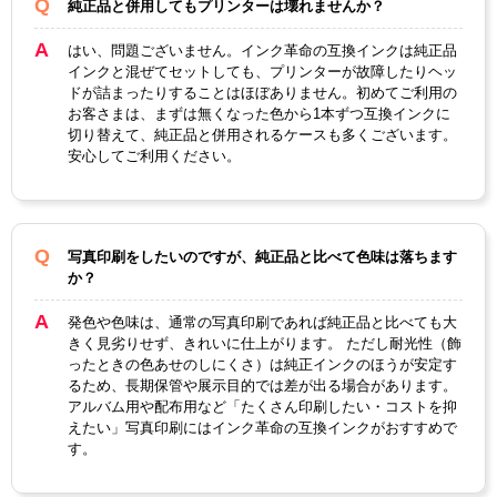
純正品と併用してもプリンターは壊れませんか？
はい、問題ございません。インク革命の互換インクは純正品
インクと混ぜてセットしても、プリンターが故障したりヘッ
ドが詰まったりすることはほぼありません。初めてご利用の
お客さまは、まずは無くなった色から1本ずつ互換インクに
切り替えて、純正品と併用されるケースも多くございます。
安心してご利用ください。
写真印刷をしたいのですが、純正品と比べて色味は落ちます
か？
発色や色味は、通常の写真印刷であれば純正品と比べても大
きく見劣りせず、きれいに仕上がります。 ただし耐光性（飾
ったときの色あせのしにくさ）は純正インクのほうが安定す
るため、長期保管や展示目的では差が出る場合があります。
アルバム用や配布用など「たくさん印刷したい・コストを抑
えたい」写真印刷にはインク革命の互換インクがおすすめで
す。