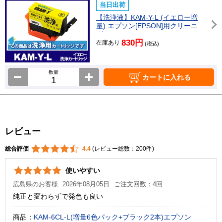
当日出荷
【洗浄液】KAM-Y-L (イエロー増
量) エプソン[EPSON]用クリーニン
グカートリッジ
830円
在庫あり
(税込)
数量
カートに入れる
レビュー
総合評価
4.4
(レビュー総数：200件)
使いやすい
広島県のお客様
2026年08月05日
ご注文回数：4回
純正と変わらずで発色も良い
商品：
KAM-6CL-L(増量6色パック+ブラック2本)エプソン