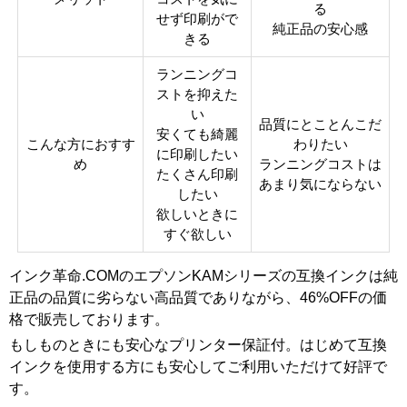
る
タイ
互換インク
せず印刷がで
純正品の安心感
プ
きる
ランニングコ
ストを抑えた
い
品質にとことんこだ
安くても綺麗
こんな方におすす
わりたい
に印刷したい
め
ランニングコストは
たくさん印刷
あまり気にならない
したい
欲しいときに
すぐ欲しい
インク革命.COMのエプソンKAMシリーズの互換インクは純
正品の品質に劣らない高品質でありながら、46%OFFの価
格で販売しております。
もしものときにも安心なプリンター保証付。はじめて互換
インクを使用する方にも安心してご利用いただけて好評で
す。