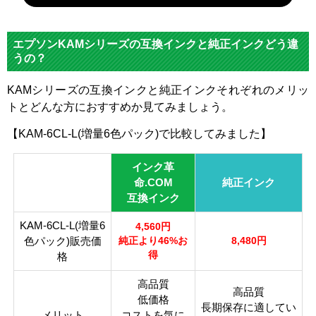
対応
メー
エプソン
エプソンKAMシリーズの互換インクと純正インクどう違
カー
うの？
対応
KAM
KAM
KAM
KAM
KAM
KAM
KAMシリーズの互換インクと純正インクそれぞれのメリッ
純正
-BK-
-LC-
-LM-
-C-L
-M-L
-Y-L
トとどんな方におすすめか見てみましょう。
型番
L
L
L
【KAM-6CL-L(増量6色パック)で比較してみました】
ライ
ライ
カラ
ブラ
シア
マゼ
イエ
トマ
トシ
インク革
ー
ック
ン
ンタ
ロー
ゼン
アン
命.COM
純正インク
タ
互換インク
顔
KAM-6CL-L(増量6
料・
染料
4,560円
色パック)販売価
染料
純正より46%お
8,480円
得
格
ICチ
あり
ップ
高品質
高品質
低価格
長期保存に適してい
製品
メリット
コストを気に