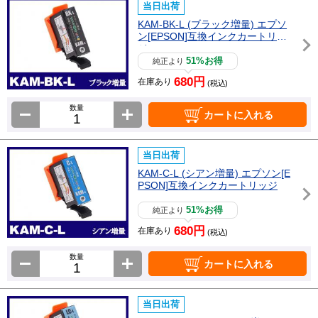
当日出荷
KAM-BK-L (ブラック増量) エプソ
ン[EPSON]互換インクカートリッ
ジ
51%お得
純正より
680円
在庫あり
(税込)
数量
カートに入れる
当日出荷
KAM-C-L (シアン増量) エプソン[E
PSON]互換インクカートリッジ
51%お得
純正より
680円
在庫あり
(税込)
数量
カートに入れる
当日出荷