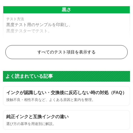
黒さ
黒度テスト用のサンプルを印刷し、
黒度テスターでテスト。
黒度の技術基準に適合する。
すべてのテスト項目を表示する
色
よく読まれている記事
標準カラーサンプルを印刷する。
インクが認識しない・交換後に反応しない時の対処（FAQ）
鮮やか、リアル、彩度、シャープなど、
接触不良・相性不良など、よくある原因と案内を整理。
標準カラ―サンプルと比べて大きな違いがないこと。
純正インクと互換インクの違い
におい
選び方の基準を用途別に解説。