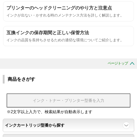
サンプルシートを印刷し、直接においを嗅ぐ。
プリンターのヘッドクリーニングのやり方と注意点
インクが出ない・かすれる時のメンテナンス方法を詳しく解説します。
刺激的なにおいがしないこと。
互換インクの保存期間と正しい保管方法
互換性
インクの品質を長持ちさせるための適切な環境についてご紹介します。
互換性テスト用のサンプルを印刷する。
ページトップ
色の重なりの境界が明確で、
色同士のにじみがないこと。
商品をさがす
浸透性
浸透性テスト用のサンプルを印刷する。
※2文字以上入力で、検索結果が自動表示します
インクカートリッジ型番から探す
任意の色を背景として使用し、
背景と違う色で8号サイズのArialフォントで