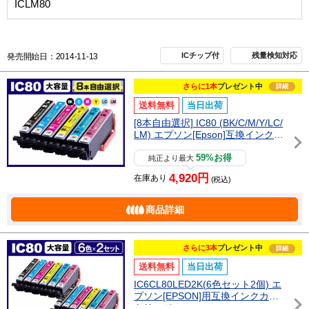
ICLM80
ICチップ付
残量検知対応
発売開始日：2014-11-13
さらに1本
プレゼント中
詳細
送料無料
当日出荷
[8本自由選択] IC80 (BK/C/M/Y/LC/
LM) エプソン[Epson]互換インクカ
ートリッジ
59%お得
純正より最大
4,920円
在庫あり
(税込)
商品詳細
さらに3本
プレゼント中
詳細
送料無料
当日出荷
IC6CL80LED2K(6色セット2個) エ
プソン[EPSON]用互換インクカー
トリッジ