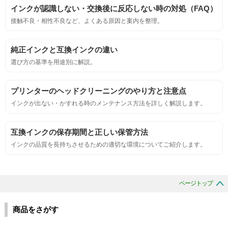
インクが認識しない・交換後に反応しない時の対処（FAQ）
鮮やか、リアル、彩度、シャープなど、
接触不良・相性不良など、よくある原因と案内を整理。
標準カラ―サンプルと比べて大きな違いがないこと。
純正インクと互換インクの違い
におい
選び方の基準を用途別に解説。
サンプルシートを印刷し、直接においを嗅ぐ。
プリンターのヘッドクリーニングのやり方と注意点
インクが出ない・かすれる時のメンテナンス方法を詳しく解説します。
刺激的なにおいがしないこと。
互換インクの保存期間と正しい保管方法
互換性
インクの品質を長持ちさせるための適切な環境についてご紹介します。
互換性テスト用のサンプルを印刷する。
ページトップ
色の重なりの境界が明確で、
色同士のにじみがないこと。
商品をさがす