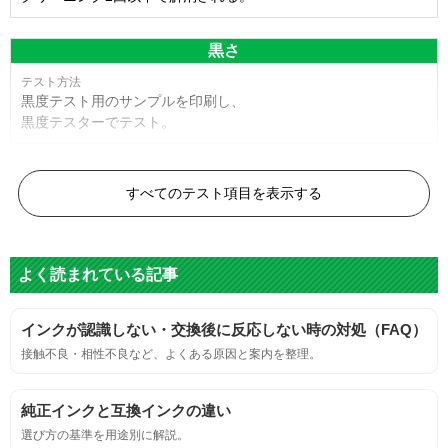
黒さ
黒度テスト用のサンプルを印刷し、
黒度テスターでテスト。
黒度の技術基準に適合する。
すべてのテスト項目を表示する
色
よく読まれている記事
標準カラーサンプルを印刷する。
インクが認識しない・交換後に反応しない時の対処（FAQ）
鮮やか、リアル、彩度、シャープなど、
接触不良・相性不良など、よくある原因と案内を整理。
標準カラ―サンプルと比べて大きな違いがないこと。
純正インクと互換インクの違い
におい
選び方の基準を用途別に解説。