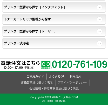
背景と違う色で8号サイズのArialフォントで
プリンター型番から探す［インクジェット］
鮮明に印刷できること。
トナーカートリッジ型番から探す
速乾性
プリンター型番から探す［レーザー］
互換性テストサンプルを5ページ連続印刷する。
プリンター洗浄液
前のページのインクが
次のページの裏面に染み込まない。
飛び散り
ご利用ガイド
よくあるQA
利用規約
標準カラーサンプル /
互換性テストサンプルを印刷する。
古物営業法に基づく表示
プライバシーポリシー
会社情報・特定商取引法に基づく表記
印刷の仕上がりが精細で均一であり、
Copyright © 2009-2026インク革命.COM
All Rights Reserved.
インクの飛び散りもない。