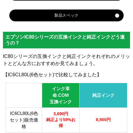
製品スペック
対応
メー
エプソン
エプソンIC80シリーズの互換インクと純正インクどう違
カー
うの？
対応
ICL
ICB
ICC8
ICLC
ICM
ICY8
IC80シリーズの互換インクと純正インクそれぞれのメリッ
純正
M80
K80L
0L
80L
80L
0L
トとどんな方におすすめか見てみましょう。
型番
L
【IC6CL80L(6色セット)で比較してみました】
ライ
ライ
カラ
ブラ
シア
トマ
マゼ
イエ
トシ
インク革
ー
ック
ン
ゼン
ンタ
ロー
アン
命.COM
純正インク
タ
互換インク
顔
IC6CL80L(6色
料・
染料
3,690円
セット)販売価
染料
純正より59%お
8,900円
得
格
ICチ