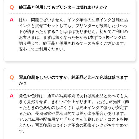
純正品と併用してもプリンターは壊れませんか？
はい、問題ございません。インク革命の互換インクは純正品
インクと混ぜてセットしても、プリンターが故障したりヘッ
ドが詰まったりすることはほぼありません。初めてご利用の
お客さまは、まずは無くなった色から1本ずつ互換インクに
切り替えて、純正品と併用されるケースも多くございます。
安心してご利用ください。
写真印刷をしたいのですが、純正品と比べて色味は落ちます
か？
発色や色味は、通常の写真印刷であれば純正品と比べても大
きく見劣りせず、きれいに仕上がります。 ただし耐光性（飾
ったときの色あせのしにくさ）は純正インクのほうが安定す
るため、長期保管や展示目的では差が出る場合があります。
アルバム用や配布用など「たくさん印刷したい・コストを抑
えたい」写真印刷にはインク革命の互換インクがおすすめで
す。