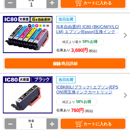
カートに入れる
当日出荷
[6本自由選択] IC80 (BK/C/M/Y/LC/
LM) エプソン[Epson]互換インクカ
ートリッジ
59%お得
純正より最大
3,690円
在庫あり
(税込)
商品詳細
当日出荷
ICBK80L(ブラック) エプソン[EPS
ON]用互換インクカートリッジ
58%お得
純正より
760円
在庫あり
(税込)
数量
カートに入れる