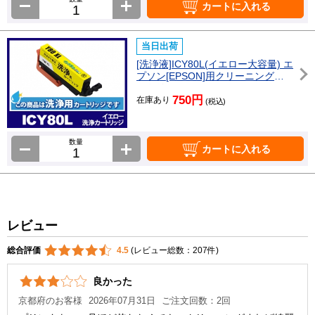
カートに入れる
当日出荷
[洗浄液]ICY80L(イエロー大容量) エ
プソン[EPSON]用クリーニングカ
ートリッジ
750円
在庫あり
(税込)
数量
カートに入れる
レビュー
総合評価
4.5
(レビュー総数：207件)
良かった
京都府のお客様
2026年07月31日
ご注文回数：2回