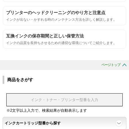
サンプルシートを印刷し、直接においを嗅ぐ。
プリンターのヘッドクリーニングのやり方と注意点
インクが出ない・かすれる時のメンテナンス方法を詳しく解説します。
刺激的なにおいがしないこと。
互換インクの保存期間と正しい保管方法
互換性
インクの品質を長持ちさせるための適切な環境についてご紹介します。
互換性テスト用のサンプルを印刷する。
ページトップ
色の重なりの境界が明確で、
色同士のにじみがないこと。
商品をさがす
浸透性
浸透性テスト用のサンプルを印刷する。
※2文字以上入力で、検索結果が自動表示します
インクカートリッジ型番から探す
任意の色を背景として使用し、