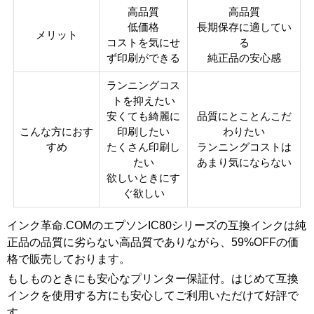
あり
ップ
高品質
高品質
低価格
長期保存に適してい
メリット
製品
コストを気にせ
る
タイ
互換インク
ず印刷ができる
純正品の安心感
プ
ランニングコス
トを抑えたい
安くても綺麗に
品質にとことんこだ
こんな方におす
印刷したい
わりたい
すめ
たくさん印刷し
ランニングコストは
たい
あまり気にならない
欲しいときにす
ぐ欲しい
インク革命.COMのエプソンIC80シリーズの互換インクは純
正品の品質に劣らない高品質でありながら、59%OFFの価
格で販売しております。
もしものときにも安心なプリンター保証付。はじめて互換
インクを使用する方にも安心してご利用いただけて好評で
す。