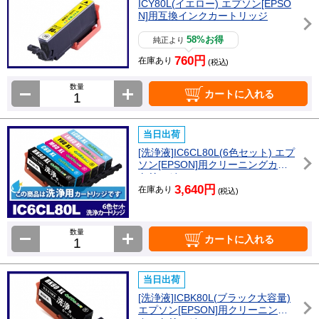
ICY80L(イエロー) エプソン[EPSO
N]用互換インクカートリッジ
58%お得
純正より
760円
在庫あり
(税込)
数量
カートに入れる
当日出荷
[洗浄液]IC6CL80L(6色セット) エプ
ソン[EPSON]用クリーニングカー
トリッジ
3,640円
在庫あり
(税込)
数量
カートに入れる
当日出荷
[洗浄液]ICBK80L(ブラック大容量)
エプソン[EPSON]用クリーニング