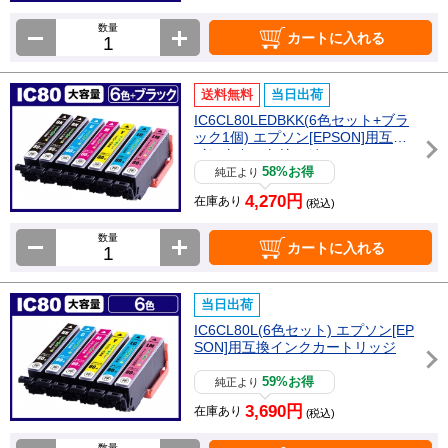
数量
カートに入れる
送料無料
当日出荷
IC6CL80LEDBKK(6色セット+ブラ
ック1個) エプソン[EPSON]用互換
インクカートリッジ
58%お得
純正より
4,270円
在庫あり
(税込)
数量
カートに入れる
当日出荷
IC6CL80L(6色セット) エプソン[EP
SON]用互換インクカートリッジ
59%お得
純正より
3,690円
在庫あり
(税込)
数量