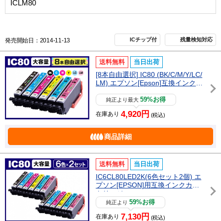
ICLM80
ICチップ付
残量検知対応
発売開始日：2014-11-13
送料無料
当日出荷
[8本自由選択] IC80 (BK/C/M/Y/LC/
LM) エプソン[Epson]互換インクカ
ートリッジ
59%お得
純正より最大
4,920円
在庫あり
(税込)
商品詳細
送料無料
当日出荷
IC6CL80LED2K(6色セット2個) エ
プソン[EPSON]用互換インクカー
トリッジ
59%お得
純正より
7,130円
在庫あり
(税込)