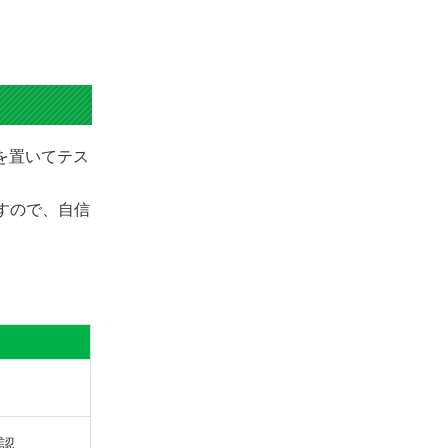
きを置いてテス
ますので、自信
認