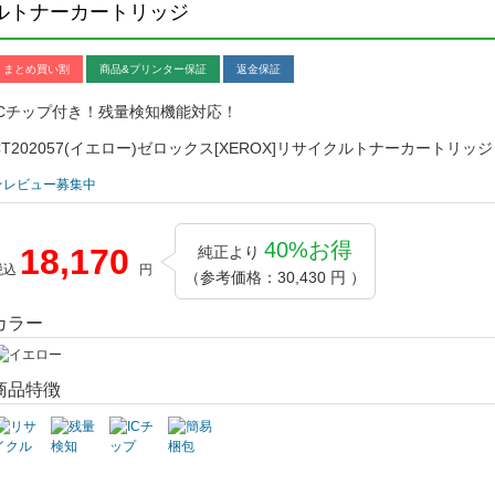
イクルトナーカートリッジ
まとめ買い割
商品&プリンター保証
返金保証
ICチップ付き！残量検知機能対応！
CT202057(イエロー)ゼロックス[XEROX]リサイクルトナーカートリッジ
★レビュー募集中
40%お得
18,170
純正より
税込
円
（参考価格：30,430 円 ）
カラー
商品特徴