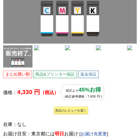
まとめ買い割
商品&プリンター保証
返金保証
45%お得
4,330 円
純正より
価格：
（税込）
(純正参考価格：7,850 円 )
商品のレビューを書く
在庫：なし
お届け目安：東京都には
明日
お届け
[
お届け先変更
]