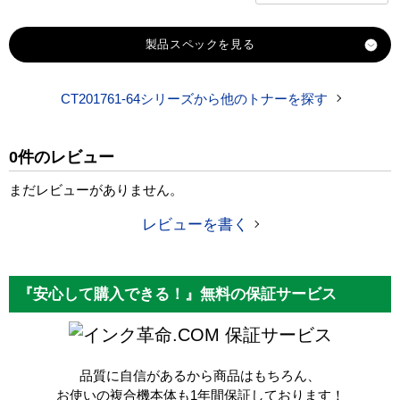
製品スペック
CT201761-64シリーズから他のトナーを探す
対応
富士ゼロックス
メーカー
0件のレビュー
対応
CT201761
純正型番
まだレビューがありません。
商品コード
CT201761K
レビューを書く
税込価格
4,330 円
純正参考価格
7,850 円
『安心して購入できる！』無料の保証サービス
カラー
ブラック
保証サービス
ICチップ
なし
品質に自信があるから商品はもちろん、
製品タイプ
互換トナー
お使いの複合機本体も1年間保証しております！