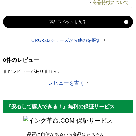
商品特徴について
製品スペック
CRG-502シリーズから他のを探す
対応
キヤノン
メーカー
0件のレビュー
対応
CRG-502YELDRM イエロー
純正型番
まだレビューがありません。
商品コード
CRG-502YELDRM
レビューを書く
税込価格
12,630 円
純正参考価格
32,300 円
『安心して購入できる！』無料の保証サービス
カラー
イエロー
保証サービス
ICチップ
なし
品質に自信があるから商品はもちろん、
製品タイプ
リサイクルドラム