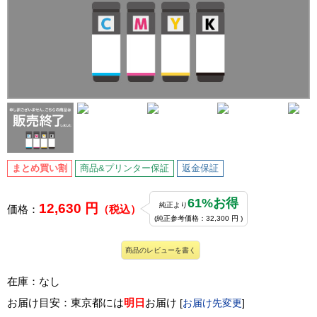
まとめ買い割
商品&プリンター保証
返金保証
61%お得
12,630 円
純正より
価格：
（税込）
(純正参考価格：32,300 円 )
商品のレビューを書く
在庫：なし
お届け目安：東京都には
明日
お届け
[
お届け先変更
]